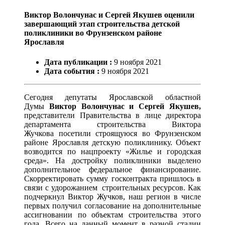
Виктор Волончунас и Сергей Якушев оценили
завершающий этап строительства детской
поликлиники во Фрунзенском районе
Ярославля
Дата публикации :
9
ноября
2021
Дата события :
9
ноября
2021
Сегодня депутаты Ярославской областной
Думы
Виктор Волончунас и Сергей Якушев,
представители Правительства в лице директора
департамента строительства Виктора
Жучкова посетили строящуюся во Фрунзенском
районе Ярославля детскую поликлинику. Объект
возводится по нацпроекту «Жилье и городская
среда». На достройку поликлиники выделено
дополнительное федеральное финансирование.
Скорректировать сумму госконтракта пришлось в
связи с удорожанием строительных ресурсов. Как
подчеркнул Виктор Жучков, наш регион в числе
первых получил согласование на дополнительные
ассигновании по объектам строительства этого
года. Всего на данный момент в разной стадии