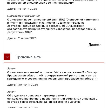
проведением специальной военной операции»
Дата :
16
июня
2026
Проект постановления
О внесении проекта постановления ЯОД "О внесении изменения
в пункт 18 Положения о комиссии ЯОД по контролю за
достоверностью сведений о доходах, об имуществе и
обязательствах имущественного характера, представляемых
депутатами ЯОД"
Дата :
11
июня
2026
Далее
Правовые акты
Закон
О внесении изменений в статью 16<1> и приложение 3 к Закону
Ярославской области «О государственной регистрации актов
гражданского состояния на территории Ярославской области»
Дата :
30
июня
2026
Закон
Об отдельных вопросах перевода земель
сельскохозяйственного назначения или земельных участков в
составе таких земель из одной категории в другую
Дата :
30
июня
2026