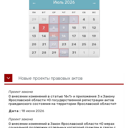
←
Июль 2026
→
ПН
ВТ
СР
ЧТ
ПТ
СБ
ВС
29
30
1
2
3
4
5
6
7
8
9
10
11
12
13
14
15
16
17
18
19
20
21
22
23
24
25
26
27
28
29
30
31
1
2
Новые проекты правовых актов
Проект закона
О внесении изменений в статью 16<1> и приложение 3 к Закону
Ярославской области «О государственной регистрации актов
гражданского состояния на территории Ярославской области»
Дата :
18
июня
2026
Проект закона
О внесении изменений в Закон Ярославской области «О мерах
социальной поддержки отдельных категорий граждан в связи с