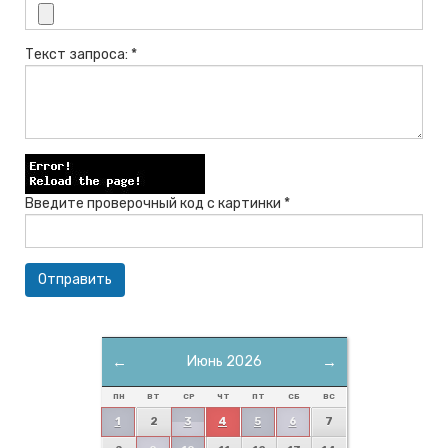
Текст запроса: *
Введите проверочный код с картинки *
←
Июнь 2026
→
ПН
ВТ
СР
ЧТ
ПТ
СБ
ВС
1
2
3
4
5
6
7