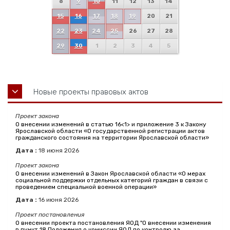
8
9
10
11
12
13
14
15
16
17
18
19
20
21
22
23
24
25
26
27
28
29
30
1
2
3
4
5
Новые проекты правовых актов
Проект закона
О внесении изменений в статью 16<1> и приложение 3 к Закону
Ярославской области «О государственной регистрации актов
гражданского состояния на территории Ярославской области»
Дата :
18
июня
2026
Проект закона
О внесении изменений в Закон Ярославской области «О мерах
социальной поддержки отдельных категорий граждан в связи с
проведением специальной военной операции»
Дата :
16
июня
2026
Проект постановления
О внесении проекта постановления ЯОД "О внесении изменения
в пункт 18 Положения о комиссии ЯОД по контролю за