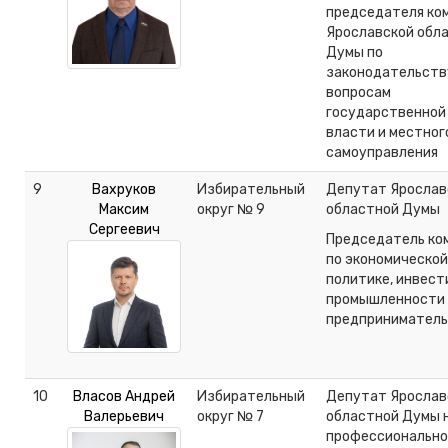
председателя ко
Ярославской обл
Думы по
законодательств
вопросам
государственной
власти и местног
самоуправления
9
Вахруков
Избирательный
Депутат Ярослав
Максим
округ № 9
областной Думы
Сергеевич
Председатель ко
по экономической
политике,
инвест
промышленности 
предпринимател
10
Власов Андрей
Избирательный
Депутат Ярослав
Валерьевич
округ № 7
областной Думы 
профессионально