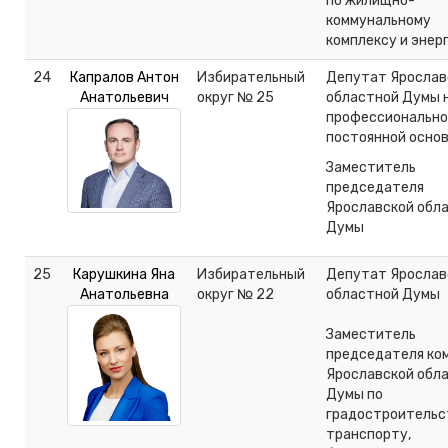
по жилищно-
коммунальному
комплексу и энер
24
Капралов Антон
Избирательный
Депутат Ярослав
Анатольевич
округ № 25
областной Думы 
профессионально
постоянной осно
Заместитель
председателя
Ярославской обл
Думы
25
Карушкина Яна
Избирательный
Депутат Ярослав
Анатольевна
округ № 22
областной Думы
Заместитель
председателя ко
Ярославской обл
Думы по
градостроительс
транспорту,