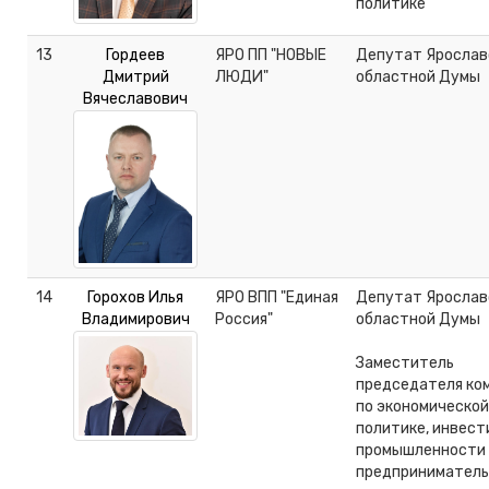
политике
13
Гордеев
ЯРО ПП "НОВЫЕ
Депутат Ярослав
Дмитрий
ЛЮДИ"
областной Думы
Вячеславович
14
Горохов Илья
ЯРО ВПП "Единая
Депутат Ярослав
Владимирович
Россия"
областной Думы
Заместитель
председателя ко
по экономической
политике, инвест
промышленности 
предпринимател