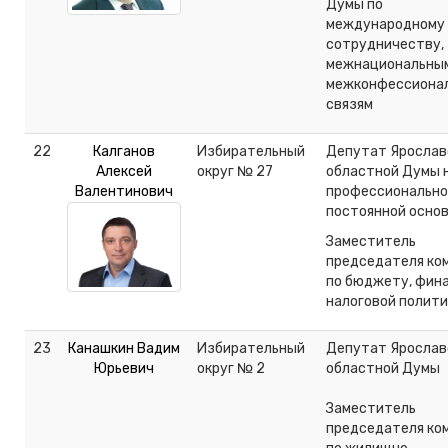
Думы по
международному
сотрудничеству,
межнациональным
межконфессиона
связям
22
Калганов
Избирательный
Депутат Ярослав
Алексей
округ № 27
областной Думы 
Валентинович
профессионально
постоянной осно
Заместитель
председателя ко
по бюджету, фин
налоговой полити
23
Канашкин Вадим
Избирательный
Депутат Ярослав
Юрьевич
округ № 2
областной Думы
Заместитель
председателя ко