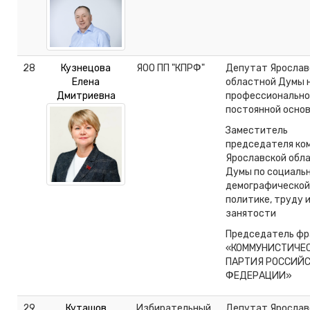
28
Кузнецова
ЯОО ПП "КПРФ"
Депутат Ярослав
Елена
областной Думы 
Дмитриевна
профессионально
постоянной осно
Заместитель
председателя ко
Ярославской обл
Думы по социальн
демографической
политике, труду 
занятости
Председатель фр
«КОММУНИСТИЧЕ
ПАРТИЯ РОССИЙ
ФЕДЕРАЦИИ»
29
Куташов
Избирательный
Депутат Ярослав