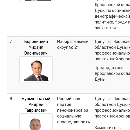
Ярославской обл
Думы по социальн
демографической
политике, труду 
занятости
7
Боровицкий
Избирательный
Депутат Ярослав
Михаил
округ № 21
областной Думы 
Васильевич
профессионально
постоянной осно
Председатель
Ярославской обл
Думы
8
Бурьяноватый
Российская
Депутат Ярослав
Андрей
партия
областной Думы 
Гаврилович
пенсионеров за
профессионально
социальную
постоянной осно
справедливость
Заместитель