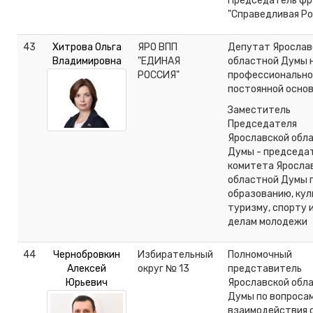
Председатель фр
"Справедливая Ро
43
Хитрова Ольга
ЯРО ВПП
Депутат Ярослав
Владимировна
"ЕДИНАЯ
областной Думы 
РОССИЯ"
профессионально
постоянной осно
Заместитель
Председателя
Ярославской обл
Думы - председа
комитета Яросла
областной Думы 
образованию, кул
туризму, спорту 
делам молодежи
44
Чернобровкин
Избирательный
Полномочный
Алексей
округ № 13
представитель
Юрьевич
Ярославской обл
Думы по вопроса
взаимодействия 