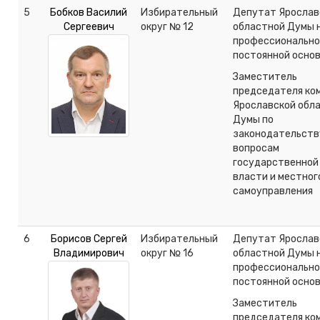
5
Бобков Василий
Избирательный
Депутат Ярослав
Сергеевич
округ № 12
областной Думы 
профессионально
постоянной осно
Заместитель
председателя ко
Ярославской обл
Думы по
законодательств
вопросам
государственной
власти и местног
самоуправления
6
Борисов Сергей
Избирательный
Депутат Ярослав
Владимирович
округ № 16
областной Думы 
профессионально
постоянной осно
Заместитель
председателя ко