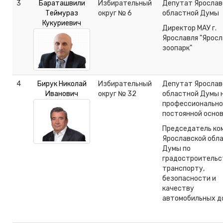
3
Бараташвили
Избирательный
Депутат Ярослав
Теймураз
округ № 6
областной Думы
Кукуриевич
Директор МАУ г.
Ярославля "Ярос
зоопарк"
4
Бирук Николай
Избирательный
Депутат Ярослав
Иванович
округ № 32
областной Думы 
профессионально
постоянной осно
Председатель ко
Ярославской обл
Думы по
градостроительс
транспорту,
безопасности и
качеству
автомобильных д