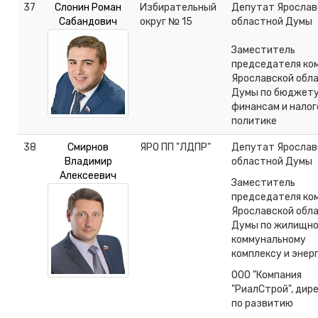
37
Слонин Роман
Избирательный
Депутат Ярослав
Сабандович
округ № 15
областной Думы
Заместитель
председателя ко
Ярославской обл
Думы по бюджету
финансам и налог
политике
38
Смирнов
ЯРО ПП "ЛДПР"
Депутат Ярослав
Владимир
областной Думы
Алексеевич
Заместитель
председателя ко
Ярославской обл
Думы по жилищно
коммунальному
комплексу и энер
ООО "Компания
"РиалСтрой", дир
по развитию