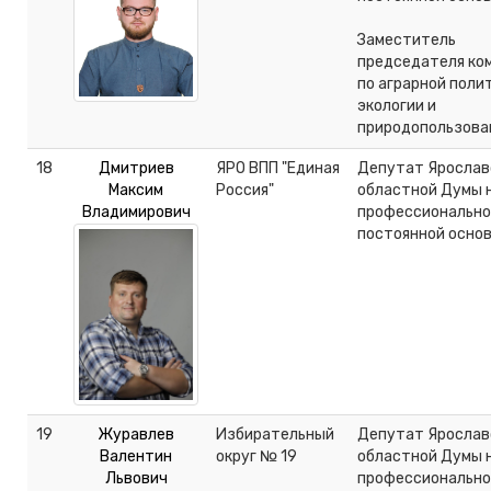
Заместитель
председателя ко
по аграрной поли
экологии и
природопользов
18
Дмитриев
ЯРО ВПП "Единая
Депутат Ярослав
Максим
Россия"
областной Думы 
Владимирович
профессионально
постоянной осно
19
Журавлев
Избирательный
Депутат Ярослав
Валентин
округ № 19
областной Думы 
Львович
профессионально