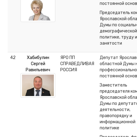
постоянной осно
Председатель ко
Ярославской обл
Думы по социальн
демографической
политике, труду 
занятости
42
Хабибулин
ЯРО ПП
Депутат Ярослав
Сергей
СПРАВЕДЛИВАЯ
областной Думы 
Равильевич
РОССИЯ
профессионально
постоянной осно
Заместитель
председателя ко
Ярославской обл
Думы по депутат
деятельности,
правопорядку и
информационной
политике