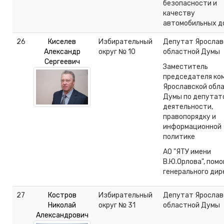
безопасности и
качеству
автомобильных д
26
Киселев
Избирательный
Депутат Ярослав
Александр
округ № 10
областной Думы
Сергеевич
Заместитель
председателя ко
Ярославской обл
Думы по депутат
деятельности,
правопорядку и
информационной
политике
АО "ЯТУ имени
В.Ю.Орлова", пом
генерального дир
27
Костров
Избирательный
Депутат Ярослав
Николай
округ № 31
областной Думы
Александрович