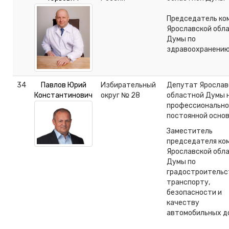
Председатель ко
Ярославской обл
Думы по
здравоохранени
34
Павлов Юрий
Избирательный
Депутат Ярослав
Константинович
округ № 28
областной Думы 
профессионально
постоянной осно
Заместитель
председателя ко
Ярославской обл
Думы по
градостроительс
транспорту,
безопасности и
качеству
автомобильных д