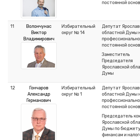
постоянной осно
11
Волончунас
Избирательный
Депутат Ярослав
Виктор
округ № 14
областной Думы 
Владимирович
профессионально
постоянной осно
Заместитель
Председателя
Ярославской обл
Думы
12
Гончаров
Избирательный
Депутат Ярослав
Александр
округ № 1
областной Думы 
Германович
профессионально
постоянной осно
Председатель ко
Ярославской обл
Думы по бюджету
финансам и налог