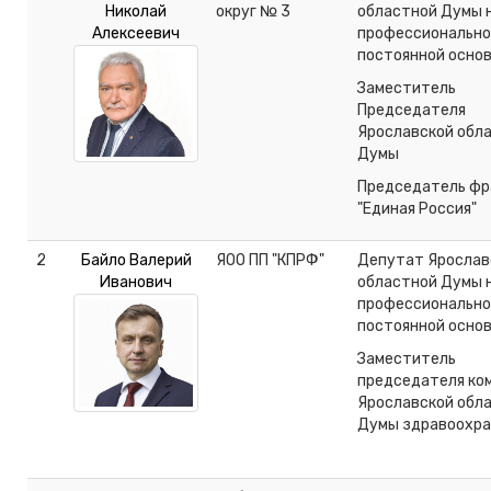
Николай
округ № 3
областной Думы 
Алексеевич
профессионально
постоянной осно
Заместитель
Председателя
Ярославской обл
Думы
Председатель фр
"Единая Россия"
2
Байло Валерий
ЯОО ПП "КПРФ"
Депутат Ярослав
Иванович
областной Думы 
профессионально
постоянной осно
Заместитель
председателя ко
Ярославской обл
Думы здравоохр