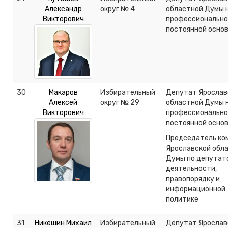
Александр
округ № 4
областной Думы 
Викторович
профессионально
постоянной осно
30
Макаров
Избирательный
Депутат Ярослав
Алексей
округ № 29
областной Думы 
Викторович
профессионально
постоянной осно
Председатель ко
Ярославской обл
Думы по депутат
деятельности,
правопорядку и
информационной
политике
31
Никешин Михаил
Избирательный
Депутат Ярослав