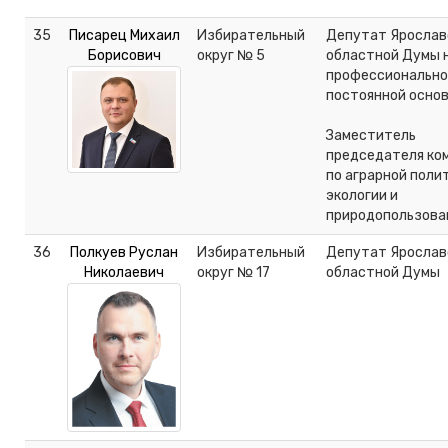
35
Писарец Михаил
Избирательный
Депутат Ярослав
Борисович
округ № 5
областной Думы 
профессионально
постоянной осно
Заместитель
председателя ко
по аграрной поли
экологии и
природопользов
36
Полкуев Руслан
Избирательный
Депутат Ярослав
Николаевич
округ № 17
областной Думы