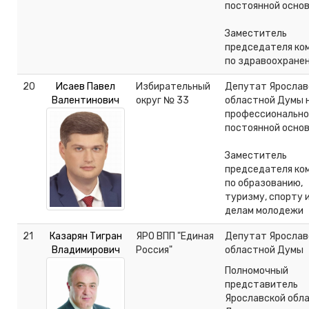
постоянной осно
Заместитель
председателя ко
по здравоохране
20
Исаев Павел
Избирательный
Депутат Ярослав
Валентинович
округ № 33
областной Думы 
профессионально
постоянной осно
Заместитель
председателя ко
по образованию,
туризму, спорту 
делам молодежи
21
Казарян Тигран
ЯРО ВПП "Единая
Депутат Ярослав
Владимирович
Россия"
областной Думы
Полномочный
представитель
Ярославской обл