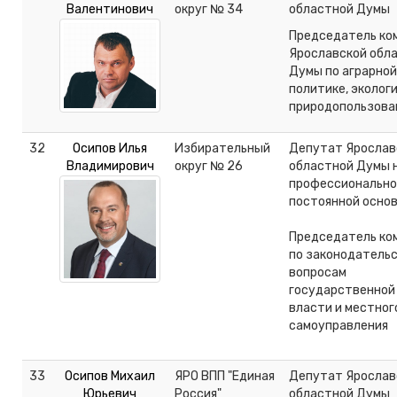
Валентинович
округ № 34
областной Думы
Председатель ко
Ярославской обл
Думы по аграрной
политике, экологи
природопользова
32
Осипов Илья
Избирательный
Депутат Ярослав
Владимирович
округ № 26
областной Думы 
профессионально
постоянной осно
Председатель ко
по законодательс
вопросам
государственной
власти и местног
самоуправления
33
Осипов Михаил
ЯРО ВПП "Единая
Депутат Ярослав
Юрьевич
Россия"
областной Думы