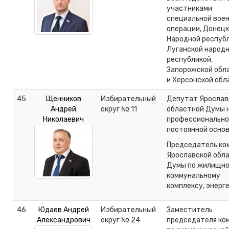
участниками
специальной вое
операции, Донец
Народной республ
Луганской народ
республикой,
Запорожской обл
и Херсонской обл
45
Щенников
Избирательный
Депутат Ярослав
Андрей
округ № 11
областной Думы 
Николаевич
профессионально
постоянной осно
Председатель ко
Ярославской обл
Думы по жилищно
коммунальному
комплексу, энерг
46
Юдаев Андрей
Избирательный
Заместитель
Александрович
округ № 24
председателя ко