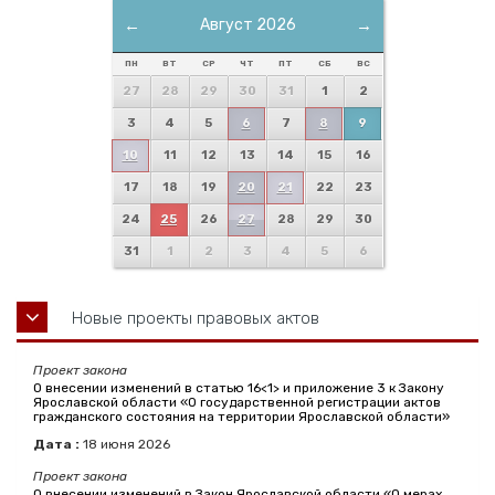
←
Август 2026
→
ПН
ВТ
СР
ЧТ
ПТ
СБ
ВС
27
28
29
30
31
1
2
3
4
5
6
7
8
9
10
11
12
13
14
15
16
17
18
19
20
21
22
23
24
25
26
27
28
29
30
31
1
2
3
4
5
6
Новые проекты правовых актов
Проект закона
О внесении изменений в статью 16<1> и приложение 3 к Закону
Ярославской области «О государственной регистрации актов
гражданского состояния на территории Ярославской области»
Дата :
18
июня
2026
Проект закона
О внесении изменений в Закон Ярославской области «О мерах