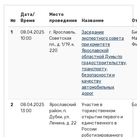
Дата/
Место
№
Время
проведения
Название
О
1
08.04.2025
г. Ярославль,
Заседание
Би
10:00
Советская
экспертного совета
Ма
пл., д. 1/19, к.
при комитете
Фи
220
Ярославской
областной Думы по
градостроительству,
транспорту,
безопасности и
качеству
автомобильных
дорог
2
08.04.2025
Ярославский
Участие в
Бо
13:00
район, п.
торжественном
Дубки, ул.
открытии первого и
Ленина, д. 22
единственного в
России
роботизированного