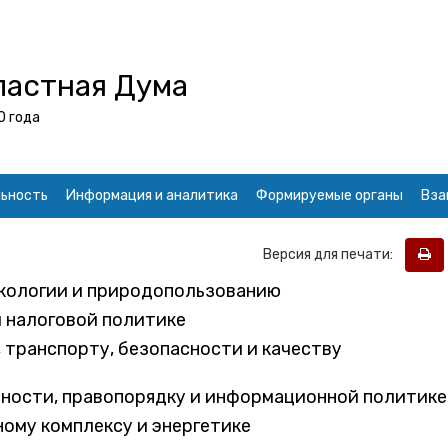
ластная Дума
0 года
ьность
Информация и аналитика
Формируемые органы
Вза
Версия для печати:
экологии и природопользованию
 налоговой политике
 транспорту, безопасности и качеству
ьности, правопорядку и информационной политике
ому комплексу и энергетике