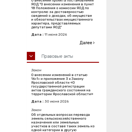
О внесении проекта постановления
ЯОД "О внесении изменения в пункт
18 Положения о комиссии ЯОД по
контролю за достоверностью
сведений о доходах, об имуществе
и обязательствах имущественного
характера, представляемых
депутатами ЯОД"
Дата :
11
июня
2026
Далее
Правовые акты
Закон
О внесении изменений в статью
16<1> и приложение 3 к Закону
Ярославской области «О
государственной регистрации
актов гражданского состояния на
территории Ярославской области»
Дата :
30
июня
2026
Закон
Об отдельных вопросах перевода
земель сельскохозяйственного
назначения или земельных
участков в составе таких земель из
одной категории в другую