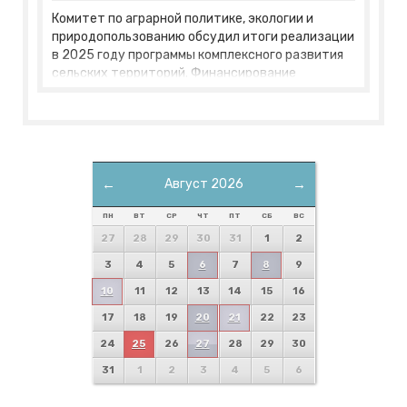
Комитет по аграрной политике, экологии и
природопользованию обсудил итоги реализации
в 2025 году программы комплексного развития
сельских территорий. Финансирование
программы составило более 1,5 млрд рублей. В
том числе, 1,2 млрд рублей – средства
федерального бюджета.
←
Август 2026
→
ПН
ВТ
СР
ЧТ
ПТ
СБ
ВС
27
28
29
30
31
1
2
3
4
5
6
7
8
9
10
11
12
13
14
15
16
17
18
19
20
21
22
23
24
25
26
27
28
29
30
31
1
2
3
4
5
6