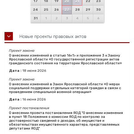
17
18
19
20
21
22
23
24
25
26
27
28
29
30
31
1
2
3
4
5
6
Новые проекты правовых актов
Проект закона
О внесении изменений в статью 16<1> и приложение 3 к Закону
Ярославской области «О государственной регистрации актов
гражданского состояния на территории Ярославской области»
Дата :
18
июня
2026
Проект закона
О внесении изменений в Закон Ярославской области «О мерах
социальной поддержки отдельных категорий граждан в связи с
проведением специальной военной операции»
Дата :
16
июня
2026
Проект постановления
О внесении проекта постановления ЯОД "О внесении изменения
в пункт 18 Положения о комиссии ЯОД по контролю за
достоверностью сведений о доходах, об имуществе и
обязательствах имущественного характера, представляемых
депутатами ЯОД"