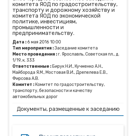
комитета ЯОД по градостроительству,
транспорту и дорожному хозяйству и
комитета ЯОД по экономической
политике, инвестициям,
промышленности и
предпринимательству.
Дата :
6
мая
2016
10:00
Тип мероприятия :
Заседание комитета
Место проведения :
г. Ярославль, Советская пл., д.
1/19, к. 333
Ответственные :
Бирук Н.И., Кучменко А.Н.,
Майборода Я.М., Мостовая В.И., Дрепелева Е.В.,
Фирсова А.В.
Комитет :
Комитет по градостроительству,
транспорту, безопасности и качеству
автомобильных дорог
Документы, размещенные к заседанию