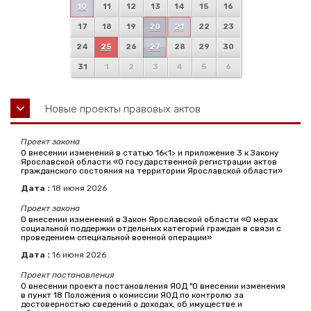
10
11
12
13
14
15
16
17
18
19
20
21
22
23
24
25
26
27
28
29
30
31
1
2
3
4
5
6
Новые проекты правовых актов
Проект закона
О внесении изменений в статью 16<1> и приложение 3 к Закону
Ярославской области «О государственной регистрации актов
гражданского состояния на территории Ярославской области»
Дата :
18
июня
2026
Проект закона
О внесении изменений в Закон Ярославской области «О мерах
социальной поддержки отдельных категорий граждан в связи с
проведением специальной военной операции»
Дата :
16
июня
2026
Проект постановления
О внесении проекта постановления ЯОД "О внесении изменения
в пункт 18 Положения о комиссии ЯОД по контролю за
достоверностью сведений о доходах, об имуществе и