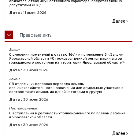
обязательствах имущественного характера, представляемых
депутатами ЯОД"
Дата :
11
июня
2026
Далее
Правовые акты
Закон
О внесении изменений в статью 16<1> и приложение 3 к Закону
Ярославской области «О государственной регистрации актов
гражданского состояния на территории Ярославской области»
Дата :
30
июня
2026
Закон
Об отдельных вопросах перевода земель
сельскохозяйственного назначения или земельных участков в
составе таких земель из одной категории в другую
Дата :
30
июня
2026
Постановление
О вступлении в должность Уполномоченного по правам ребенка
в Ярославской области
Дата :
30
июня
2026
Далее