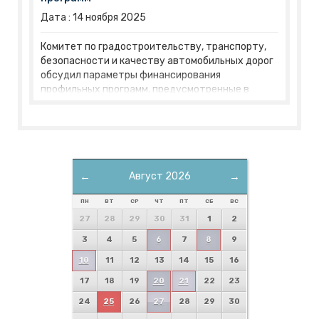
Дата :
14
ноября
2025
Комитет по градостроительству, транспорту,
безопасности и качеству автомобильных дорог
обсудил параметры финансирования
профильных программ, предусмотренные в
проекте областного бюджета на будущий год. В
областной Думе началось обсуждение проекта
закона «Об областном бюджете на 2026 год и
плановый период 2027 и 2028 годов».
←
Август 2026
→
ПН
ВТ
СР
ЧТ
ПТ
СБ
ВС
27
28
29
30
31
1
2
3
4
5
6
7
8
9
10
11
12
13
14
15
16
17
18
19
20
21
22
23
24
25
26
27
28
29
30