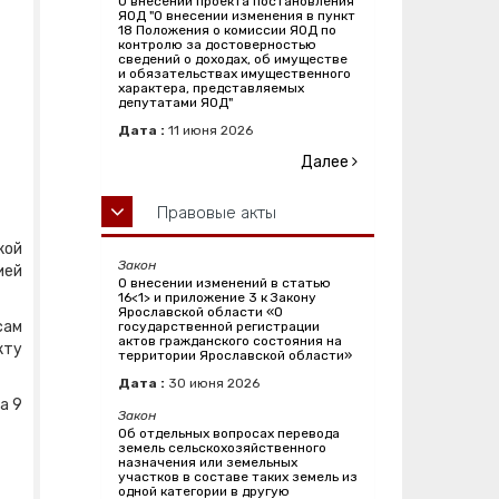
О внесении проекта постановления
ЯОД "О внесении изменения в пункт
18 Положения о комиссии ЯОД по
контролю за достоверностью
сведений о доходах, об имуществе
и обязательствах имущественного
характера, представляемых
депутатами ЯОД"
Дата :
11
июня
2026
Далее
Правовые акты
кой
Закон
ией
О внесении изменений в статью
16<1> и приложение 3 к Закону
Ярославской области «О
сам
государственной регистрации
актов гражданского состояния на
кту
территории Ярославской области»
Дата :
30
июня
2026
а 9
Закон
Об отдельных вопросах перевода
земель сельскохозяйственного
назначения или земельных
участков в составе таких земель из
одной категории в другую