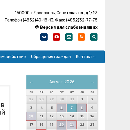
150000, г.Ярославль, Советская пл., д.1/19.
Телефон (4852)40-18-13, Факс (4852)32-77-75
Версия для слабовидящих
имодействие
Обращения граждан
Контакты
←
Август 2026
→
ПН
ВТ
СР
ЧТ
ПТ
СБ
ВС
27
28
29
30
31
1
2
 в
3
4
5
6
7
8
9
ий
10
11
12
13
14
15
16
17
18
19
20
21
22
23