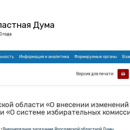
ластная Дума
0 года
ьность
Информация и аналитика
Формируемые органы
Вза
Версия для печати:
ской области «О внесении изменений
ти «О системе избирательных комисс
:
Внеочередное заседание Ярославской областной Думы