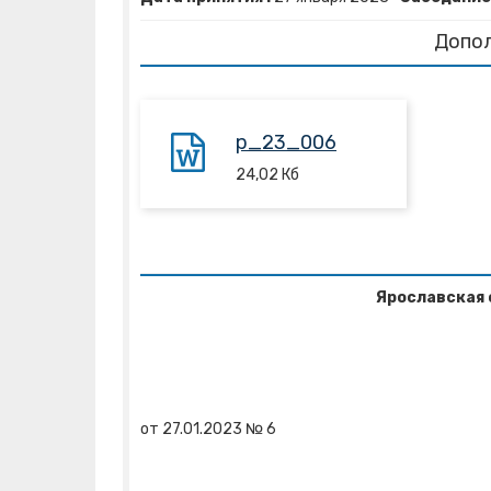
Допо
p_23_006
24,02
Кб
Ярославская 
от
27.01.2023
№
6