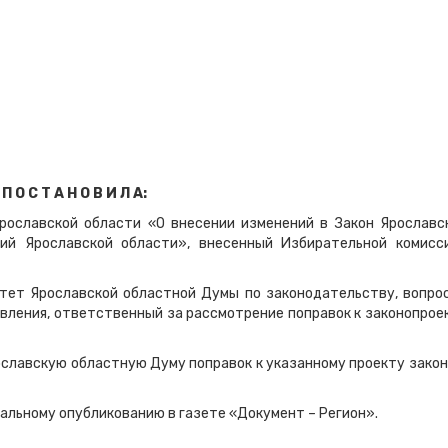
П О С Т А Н О В И Л А:
Ярославской области «О внесении изменений в Закон Ярославс
ий Ярославской области», внесенный Избирательной комисс
итет Ярославской областной Думы по законодательству, вопро
вления, ответственный за рассмотрение поправок к законопрое
ославскую областную Думу поправок к указанному проекту закон
льному опубликованию в газете «Документ – Регион».