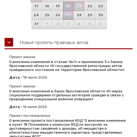
17
18
19
20
21
22
23
24
25
26
27
28
29
30
31
1
2
3
4
5
6
Новые проекты правовых актов
Проект закона
О внесении изменений в статью 16<1> и приложение 3 к Закону
Ярославской области «О государственной регистрации актов
гражданского состояния на территории Ярославской области»
Дата :
18
июня
2026
Проект закона
О внесении изменений в Закон Ярославской области «О мерах
социальной поддержки отдельных категорий граждан в связи с
проведением специальной военной операции»
Дата :
16
июня
2026
Проект постановления
О внесении проекта постановления ЯОД "О внесении изменения
в пункт 18 Положения о комиссии ЯОД по контролю за
достоверностью сведений о доходах, об имуществе и
обязательствах имущественного характера, представляемых
депутатами ЯОД"