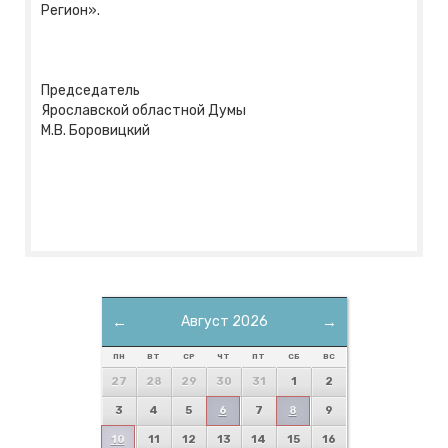
Регион».
Председатель
Ярославской областной Думы
М.В. Боровицкий
←
Август 2026
→
ПН
ВТ
СР
ЧТ
ПТ
СБ
ВС
27
28
29
30
31
1
2
3
4
5
6
7
8
9
10
11
12
13
14
15
16