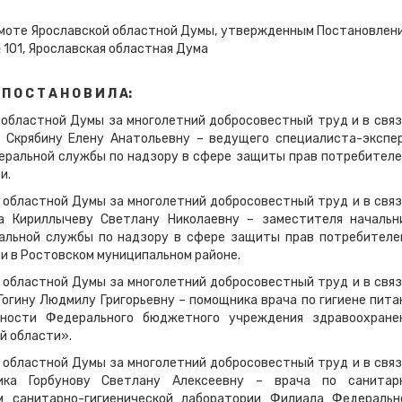
амоте Ярославской областной Думы, утвержденным Постановлен
 101, Ярославская областная Дума
П О С Т А Н О В И Л А:
 областной Думы за многолетний добросовестный труд и в связ
 Скрябину Елену Анатольевну – ведущего специалиста-экспе
еральной службы по надзору в сфере защиты прав потребителе
и.
 областной Думы за многолетний добросовестный труд и в связ
а Кириллычеву Светлану Николаевну – заместителя начальн
альной службы по надзору в сфере защиты прав потребителе
ти в Ростовском муниципальном районе.
 областной Думы за многолетний добросовестный труд и в связ
огину Людмилу Григорьевну – помощника врача по гигиене пита
ьности Федерального бюджетного учреждения здравоохране
й области».
 областной Думы за многолетний добросовестный труд и в связ
ика Горбунову Светлану Алексеевну – врача по санитар
м санитарно-гигиенической лаборатории Филиала Федеральн