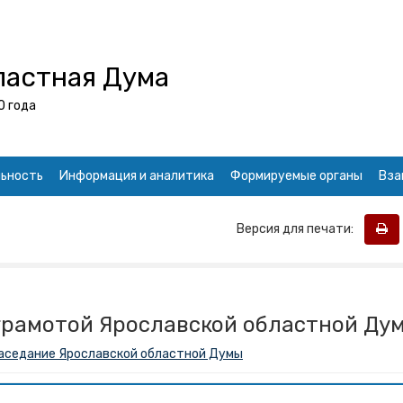
ластная Дума
0 года
ьность
Информация и аналитика
Формируемые органы
Вза
Версия для печати:
грамотой Ярославской областной Ду
аседание Ярославской областной Думы