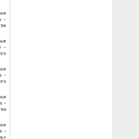
бые
у –
тве
бые
у –
ого
бые
а –
ого
бые
а –
тва
бые
а –
ль»