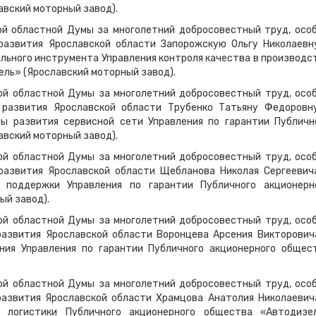
вский моторный завод).
ой областной Думы за многолетний добросовестный труд, осо
развития Ярославской области Запорожскую Ольгу Николаевн
льного инструмента Управления контроля качества в производс
ль» (Ярославский моторный завод).
ой областной Думы за многолетний добросовестный труд, осо
 развития Ярославской области Трубенко Татьяну Федоровн
пы развития сервисной сети Управления по гарантии Публичн
вский моторный завод).
ой областной Думы за многолетний добросовестный труд, осо
развития Ярославской области Щебланова Николая Сергеевич
й поддержки Управления по гарантии Публичного акционерн
ый завод).
ой областной Думы за многолетний добросовестный труд, осо
развития Ярославской области Воронцева Арсения Викторович
ния Управления по гарантии Публичного акционерного общес
ой областной Думы за многолетний добросовестный труд, осо
развития Ярославской области Храмцова Анатолия Николаевич
й логистики Публичного акционерного общества «Автодизе