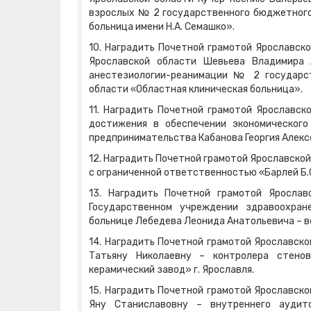
взрослых № 2 государственного бюджетного
больница имени Н.А. Семашко».
10. Наградить Почетной грамотой Ярославск
Ярославской области Шевьева Владимира 
анестезиологии-реанимации № 2 государс
области «Областная клиническая больница».
11. Наградить Почетной грамотой Ярославск
достижения в обеспечении экономического
предпринимательства Кабанова Георгия Алексе
12. Наградить Почетной грамотой Ярославско
с ограниченной ответственностью «Барлей Б.
13. Наградить Почетной грамотой Яросла
Государственном учреждении здравоохран
больнице Лебедева Леонида Анатольевича – в
14. Наградить Почетной грамотой Ярославск
Татьяну Николаевну – контролера стено
керамический завод» г. Ярославля.
15. Наградить Почетной грамотой Ярославск
Яну Станиславовну – внутреннего аудит