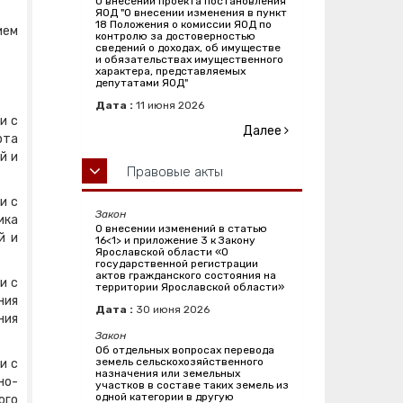
О внесении проекта постановления
ЯОД "О внесении изменения в пункт
18 Положения о комиссии ЯОД по
ием
контролю за достоверностью
сведений о доходах, об имуществе
и обязательствах имущественного
характера, представляемых
депутатами ЯОД"
Дата :
11
июня
2026
и с
Далее
рта
й и
Правовые акты
и с
Закон
ика
О внесении изменений в статью
й и
16<1> и приложение 3 к Закону
Ярославской области «О
государственной регистрации
актов гражданского состояния на
и с
территории Ярославской области»
ния
Дата :
30
июня
2026
ния
Закон
Об отдельных вопросах перевода
земель сельскохозяйственного
и с
назначения или земельных
но-
участков в составе таких земель из
одной категории в другую
ого