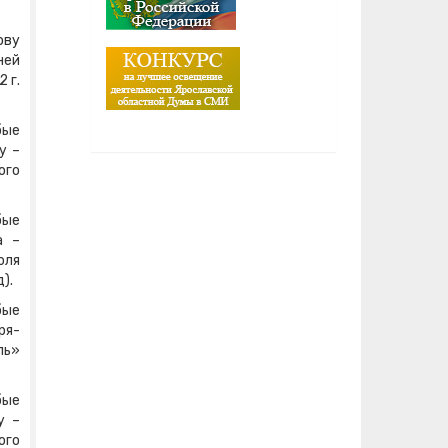
ову
ней
 г.
бые
у –
ого
бые
а –
оля
).
бые
ря-
ль»
бые
у –
ого