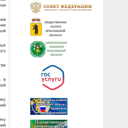
кая
ния
ния
кой
бые
ого
тве
д в
ной
ину
кий
ину
кий