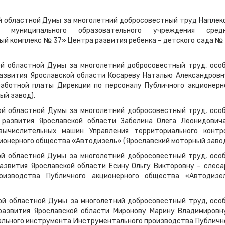
ой областной Думы за многолетний добросовестный труд
Наплек
 муниципального образовательного учреждения сред
 комплекс № 37» Центра развития ребенка – детского сада № 2
ой областной Думы за многолетний добросовестный труд, осо
азвития Ярославской области Косареву Наталью Александровн
аботной платы Дирекции по персоналу Публичного акционерн
ый завод).
ой областной Думы за многолетний добросовестный труд, осо
 развития Ярославской области Забелина Олега Леонидович
вычислительных машин Управления территориального контр
ионерного общества «Автодизель» (Ярославский моторный завод
ой областной Думы за многолетний добросовестный труд, осо
азвития Ярославской области Есину Ольгу Викторовну – слеса
оизводства Публичного акционерного общества «Автодизе
ой областной Думы за многолетний добросовестный труд, осо
развития Ярославской области Миронову Марину Владимировн
ального инструмента Инструментального производства Публичн