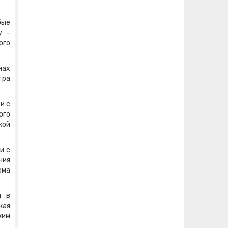
бые
у –
ого
нах
тра
и с
ого
кой
и с
ния
ома
д в
кая
ким