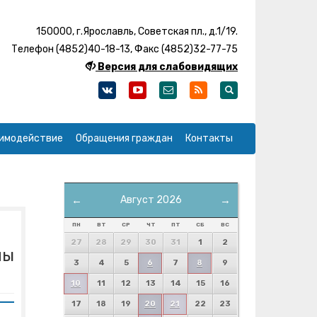
150000, г.Ярославль, Советская пл., д.1/19.
Телефон (4852)40-18-13, Факс (4852)32-77-75
Версия для слабовидящих
имодействие
Обращения граждан
Контакты
←
Август 2026
→
ПН
ВТ
СР
ЧТ
ПТ
СБ
ВС
27
28
29
30
31
1
2
мы
3
4
5
6
7
8
9
10
11
12
13
14
15
16
17
18
19
20
21
22
23