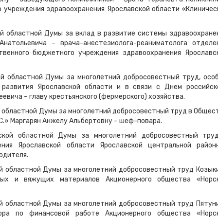
 учреждения здравоохранения Ярославской области «Клиничес
ой областной Думы за вклад в развитие системы здравоохране
Анатольевича – врача-анестезиолога-реаниматолога отделе
твенного бюджетного учреждения здравоохранения Ярославс
ой областной Думы за многолетний добросовестный труд, осо
 развития Ярославской области и в связи с Днем российск
евича – главу крестьянского (фермерского) хозяйства.
й областной Думы за многолетний добросовестный труд в Общес
С.» Маргарян Анжелу Альбертовну – шеф-повара.
вской областной Думы за многолетний добросовестный тру
ения Ярославской области Ярославской центральной район
одителя.
ой областной Думы за многолетний добросовестный труд Козык
вых и вяжущих материалов Акционерного общества «Норс
ой областной Думы за многолетний добросовестный труд Пятун
ора по финансовой работе Акционерного общества «Норс