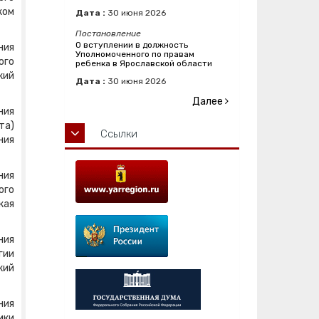
ком
Дата :
30
июня
2026
Постановление
О вступлении в должность
ния
Уполномоченного по правам
ого
ребенка в Ярославской области
кий
Дата :
30
июня
2026
Далее
ния
та)
Ссылки
ния
ния
ого
кая
ния
гии
кий
ния
ики