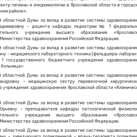
нтр гигиены и эпидемиологии в Ярославской области в городс
ном районе».
й областной Думы за вклад в развитие системы здравоохране
ладимировну – доцента кафедры педиатрии № 1 федеральн
ательного учреждения высшего образования «Ярославс
Министерства здравоохранения Российской Федерации.
й областной Думы за вклад в развитие системы здравоохране
вну – медицинского лабораторного техника (фельдшера-лаборан
1 государственного бюджетного учреждения здравоохране
 больница».
й областной Думы за вклад в развитие системы здравоохране
сандровну – медицинскую сестру перевязочной хирургическ
 учреждения здравоохранения Ярославской области «Клиничес
й областной Думы за вклад в развитие системы здравоохране
Юрьевну – преподавателя кафедры патологической физиоло
ательного учреждения высшего образования «Ярославс
Министерства здравоохранения Российской Федерации.
й областной Думы за вклад в развитие системы здравоохране
вну – заведующего поликлиникой – врача-терапевта поликлин