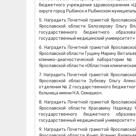
бюджетного учреждения здравоохранения «Це
округе город Рыбинск и Рыбинском муниципаль
5. Наградить Почетной грамотой Ярославско
Ярославской области Белозерову Ольгу В
государственного бюджетного образов
государственный медицинский университет» 
6. Наградить Почетной грамотой Ярославско
Ярославской области Гущину Марину Виталье
клинико-диагностической лаборатории № 
Ярославской области «Областная клиническая
7. Наградить Почетной грамотой Ярославско
Ярославской области Зубкову Ольгу Алек
отделения № 2 государственного бюджетного
больница имени Н.А. Семашко».
8. Наградить Почетной грамотой Ярославско
Ярославской области Красавину Надежду 
государственного бюджетного образов
государственный медицинский университет» 
9. Наградить Почетной грамотой Ярославско
Ярославской области Кучер Ксению Валерье