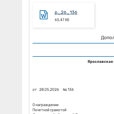
p_26_136
65,47
Кб
Допо
Ярославская 
от
28.05.2026
№
136
О награждении
Почетной грамотой