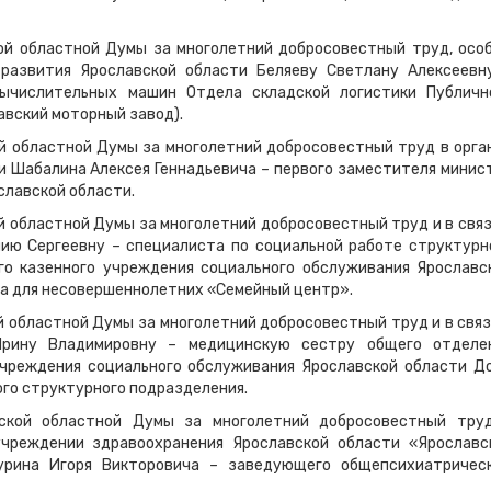
ой областной Думы за многолетний добросовестный труд, осо
 развития Ярославской области Беляеву Светлану Алексеевн
вычислительных машин Отдела складской логистики Публичн
вский моторный завод).
ой областной Думы за многолетний добросовестный труд в орга
и Шабалина Алексея Геннадьевича – первого заместителя минис
славской области.
й областной Думы за многолетний добросовестный труд и в связ
ию Сергеевну – специалиста по социальной работе структурн
го казенного учреждения социального обслуживания Ярославс
а для несовершеннолетних «Семейный центр».
й областной Думы за многолетний добросовестный труд и в связ
Ирину Владимировну – медицинскую сестру общего отделе
чреждения социального обслуживания Ярославской области Д
го структурного подразделения.
вской областной Думы за многолетний добросовестный тру
чреждении здравоохранения Ярославской области «Ярославс
чурина Игоря Викторовича – заведующего общепсихиатричес