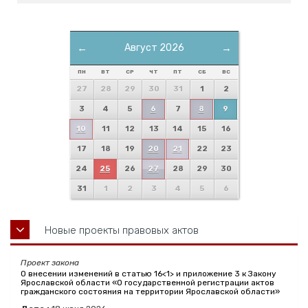
←
Август 2026
→
ПН
ВТ
СР
ЧТ
ПТ
СБ
ВС
27
28
29
30
31
1
2
3
4
5
6
7
8
9
10
11
12
13
14
15
16
17
18
19
20
21
22
23
24
25
26
27
28
29
30
31
1
2
3
4
5
6
Новые проекты правовых актов
Проект закона
О внесении изменений в статью 16<1> и приложение 3 к Закону
Ярославской области «О государственной регистрации актов
гражданского состояния на территории Ярославской области»