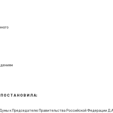
нного
ждениям
П
О С Т А Н О В И Л А:
Думы к Председателю Правительства Российской Федерации Д.А