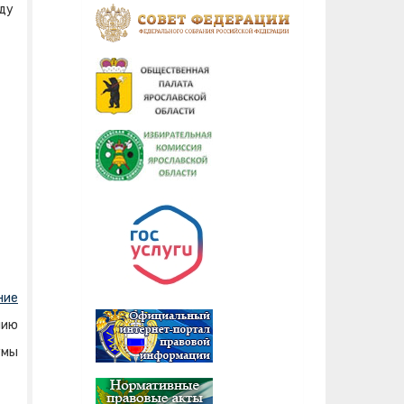
ду
ние
нию
умы