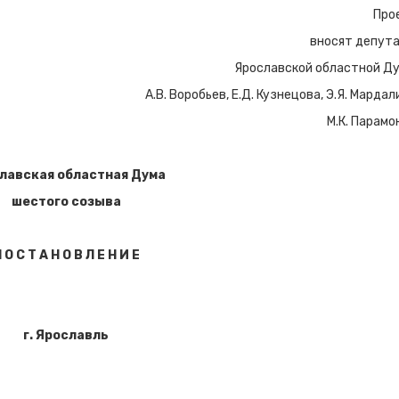
Про
вносят депут
Ярославской областной Д
А.В. Воробьев, Е.Д. Кузнецова, Э.Я. Мардал
М.К. Парамо
лавская областная Дума
шестого созыва
П
О С Т А Н О В Л Е Н И Е
г. Ярославль