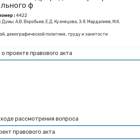
ального ф
омер :
4422
мы; А.В. Воробьев, Е.Д. Кузнецова, Э.Я. Мардалиев, М.К.
ой, демографической политике, труду и занятости
 о проекте правового акта
 ходе рассмотрения вопроса
оект правового акта