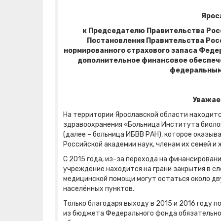
Ярос
к Председателю Правительства Росс
Постановления Правительства Росс
нормированного страхового запаса Феде
дополнительное финансовое обеспеч
федеральным
Уважае
На территории Ярославской области находит
здравоохранения «Больница Института биолог
(далее – больница ИБВВ РАН), которое оказы
Российской академии наук, членам их семей и
С 2015 года, из-за перехода на финансирован
учреждение находится на грани закрытия в с
медицинской помощи могут остаться около дв
населённых пунктов.
Только благодаря выходу в 2015 и 2016 году
из бюджета Федерального фонда обязательн