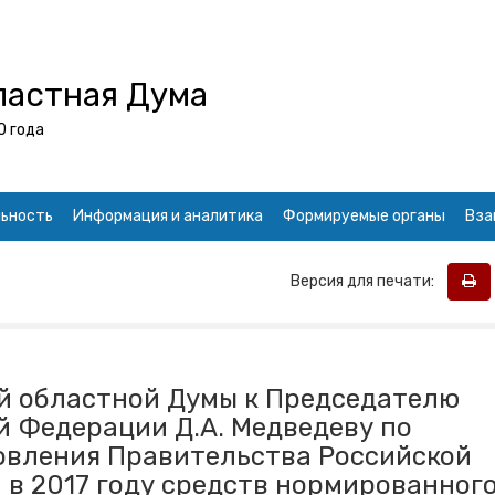
ластная Дума
0 года
ьность
Информация и аналитика
Формируемые органы
Вза
Версия для печати:
й областной Думы к Председателю
 Федерации Д.А. Медведеву по
овления Правительства Российской
в 2017 году средств нормированног