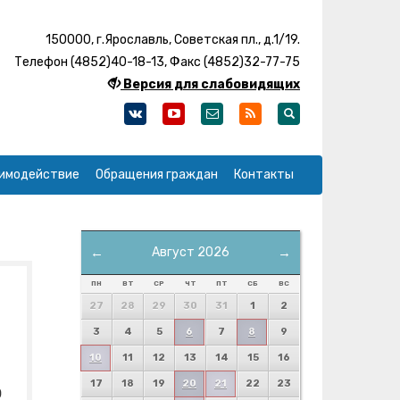
150000, г.Ярославль, Советская пл., д.1/19.
Телефон (4852)40-18-13, Факс (4852)32-77-75
Версия для слабовидящих
имодействие
Обращения граждан
Контакты
←
Август 2026
→
ПН
ВТ
СР
ЧТ
ПТ
СБ
ВС
27
28
29
30
31
1
2
3
4
5
6
7
8
9
10
11
12
13
14
15
16
17
18
19
20
21
22
23
о