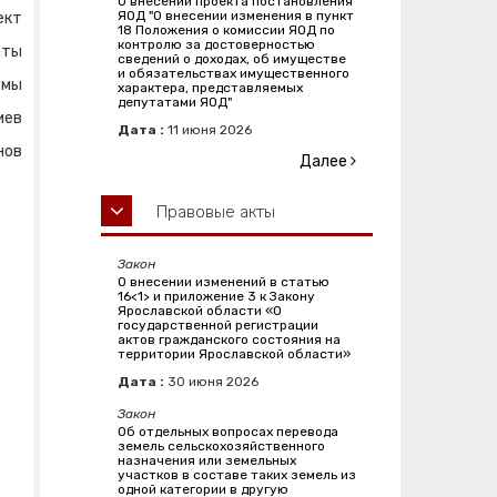
О внесении проекта постановления
ЯОД "О внесении изменения в пункт
ект
18 Положения о комиссии ЯОД по
контролю за достоверностью
аты
сведений о доходах, об имуществе
и обязательствах имущественного
умы
характера, представляемых
депутатами ЯОД"
иев
Дата :
11
июня
2026
нов
Далее
Правовые акты
Закон
О внесении изменений в статью
16<1> и приложение 3 к Закону
Ярославской области «О
государственной регистрации
актов гражданского состояния на
территории Ярославской области»
Дата :
30
июня
2026
Закон
Об отдельных вопросах перевода
земель сельскохозяйственного
назначения или земельных
участков в составе таких земель из
одной категории в другую