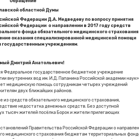
Обращение
лавской областной Думы
ийской Федерации Д.А. Медведеву по вопросу принятия
ийской Федерации о направлении в 2017 году
средств
рального фонда обязательного медицинского страхования
ение оказания специализированной медицинской помощи
 государственным учреждениям
.
мый Дмитрий Анатольевич!
ся Федеральное государственное бюджетное учреждение
ии внутренних вод им. И.Д. Папанина Российской академии наук»
вает медицинскую помощь сотрудникам четырех учреждений
 жителям двух ближайших районов.
ие из средств обязательного медицинского страхования,
ледствие недостатка денежных средств. Без доступной
ух тысяч жителей посёлка Борок и жители прилегающих
 постановлений Правительства Российской Федерации о направле
ого медицинского страхования бюджетам территориальных фонд