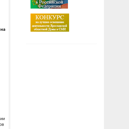
 на
нии
ов