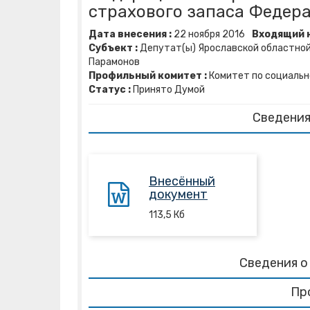
страхового запаса Федер
Дата внесения :
22
ноября
2016
Входящий н
Субъект :
Депутат(ы) Ярославской областной Ду
Парамонов
Профильный комитет :
Комитет по социальн
Статус :
Принято Думой
Сведения
Внесённый
документ
113,5
Кб
Сведения о
Пр