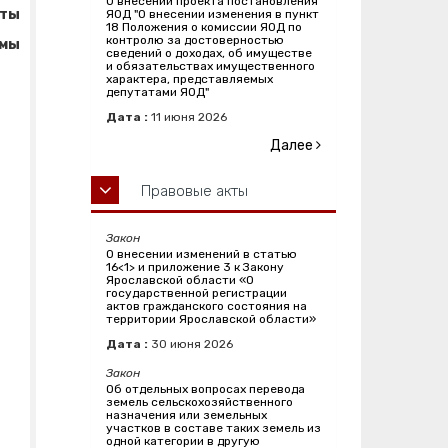
О внесении проекта постановления
аты
ЯОД "О внесении изменения в пункт
18 Положения о комиссии ЯОД по
контролю за достоверностью
умы
сведений о доходах, об имуществе
и обязательствах имущественного
характера, представляемых
депутатами ЯОД"
Дата :
11
июня
2026
Далее
Правовые акты
Закон
О внесении изменений в статью
16<1> и приложение 3 к Закону
Ярославской области «О
государственной регистрации
актов гражданского состояния на
территории Ярославской области»
Дата :
30
июня
2026
Закон
Об отдельных вопросах перевода
земель сельскохозяйственного
назначения или земельных
участков в составе таких земель из
одной категории в другую