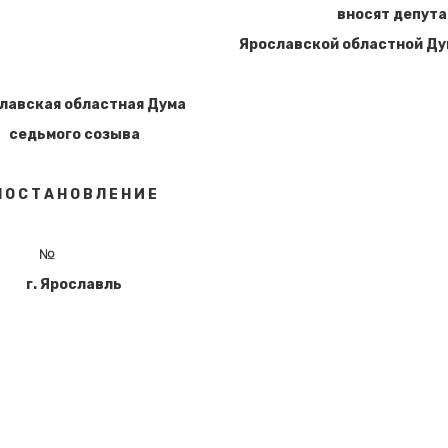
вносят депут
Ярославской областной Д
лавская областная Дума
седьмого созыва
 О С Т А Н О В Л Е Н И Е
№
г. Ярославль