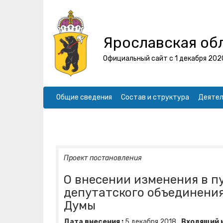
Ярославская об
Официальный сайт с 1 декабря 202
Общие сведения
Состав и структура
Деятел
Проект постановления
О внесении изменения в п
депутатского объединения
Думы
Дата внесения :
5
декабря
2018
Входящий н