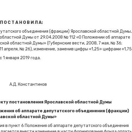
П О С Т А Н О В И Л А:
епутатского объединения (фракции) Ярославской областной Думы,
областной Думы от 29.04.2008 № 112 «О Положении об аппарате
кой областной Думы» (Губернские вести, 2008, 7 мая, № 36;
 11 апреля, № 26), изменение, заменив цифры «1,25» цифрами «1,75
 1 января 2019 года.
Д. Константинов
екту постановления Ярославской областной Думы
ожения об аппарате депутатского объединения (фракции)
авской областной Думы»
ия в пункт 6 Положения об аппарате депутатского объединения
длагается внести изменение в части формирования фонда оплат