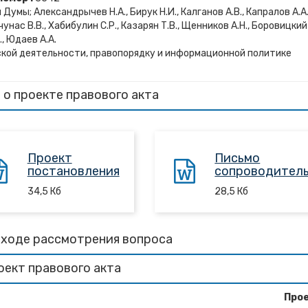
мы; Александрычев Н.А., Бирук Н.И., Калганов А.В., Капралов А.А.
нчунас В.В., Хабибулин С.Р., Казарян Т.В., Щенников А.Н., Боровицкий
., Юдаев А.А.
кой деятельности, правопорядку и информационной политике
 о проекте правового акта
Проект
Письмо
постановления
сопроводител
34,5
Кб
28,5
Кб
 ходе рассмотрения вопроса
оект правового акта
Про