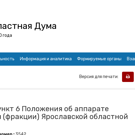
ластная Дума
0 года
ьность
Информация и аналитика
Формируемые органы
Вза
Версия для печати:
ункт 6 Положения об аппарате
 (фракции) Ярославской областной
омер :
3542