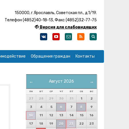
150000, г.Ярославль, Советская пл., д.1/19.
Телефон (4852)40-18-13, Факс (4852)32-77-75
Версия для слабовидящих
имодействие
Обращения граждан
Контакты
←
Август 2026
→
ПН
ВТ
СР
ЧТ
ПТ
СБ
ВС
27
28
29
30
31
1
2
3
4
5
6
7
8
9
10
11
12
13
14
15
16
17
18
19
20
21
22
23