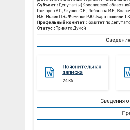
Субъект :
Депутат(ы) Ярославской областной Ду
Гончаров А.Г., Якушев С.В., Лобанова И.В., Воло
М.В., Исаев П.В., Фомичев Р.Ю., Бараташвили Т.К
Профильный комитет :
Комитет по депутатс
Статус :
Принято Думой
Сведения
Пояснительная
записка
24
Кб
Сведения о
Пр