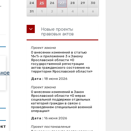
24
25
26
27
28
29
30
,
31
1
2
3
4
5
6
Новые проекты
правовых актов
Проект закона
О внесении изменений в статью
16<1> и приложение 3 к Закону
Ярославской области «О
государственной регистрации
актов гражданского состояния на
территории Ярославской области»
ьное
Дата :
18
июня
2026
Проект закона
О внесении изменений в Закон
Ярославской области «О мерах
социальной поддержки отдельных
категорий граждан в связи с
проведением специальной военной
операции»
Дата :
16
июня
2026
ект
Проект постановления