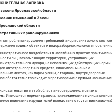
ЯСНИТЕЛЬНАЯ ЗАПИСКА
 закона Ярославской области
есении изменений в Закон
рославской области
стративных правонарушениях»
тся проблема нарушения требований и норм санитарного состоя
держания водных объектов и водоразборных колонок в поселения
инистративного воздействия в населённых пунктах практическ
енности лиц, захламляющих территории, устраивающих
ак и строительного мусора, не исполняющих действующих норм и
льцев автотранспортных средств, сложилось мнение о
венных местах, как парки, улицы, стадионы, внутридворовые
ное обстоятельство входит в противоречие с прямым назначени
онодательство в этой области несовершенно, в связи с
ы. Имеющиеся нормы и правила, принимаемые на муниципальном
енное влияние на нарушителей вследствие отсутствия каких-ли