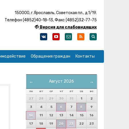
150000, г.Ярославль, Советская пл., д.1/19.
Телефон (4852)40-18-13, Факс (4852)32-77-75
Версия для слабовидящих
имодействие
Обращения граждан
Контакты
←
Август 2026
→
ПН
ВТ
СР
ЧТ
ПТ
СБ
ВС
27
28
29
30
31
1
2
3
4
5
6
7
8
9
10
11
12
13
14
15
16
17
18
19
20
21
22
23