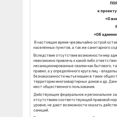
ПО
к проекту
«О вн
Я
«Об админи
В настоящее время чрезвычайно острой остае
населённых пунктов, а так же санитарного со
Вследствие отсутствия возможности мер адм
невозможно привлечь к какой либо ответств
несанкционированные свалки как бытового, т
правил, а у определённого круга лиц - владе
безнаказанности мытья машин в таких общест
территории многоквартирных домов и др. Дан
мест общественного пользования.
Действующее федеральное и региональное зак
отсутствием соответствующей правовой норм
уровне, не дают возможности оказать действ
санкций.