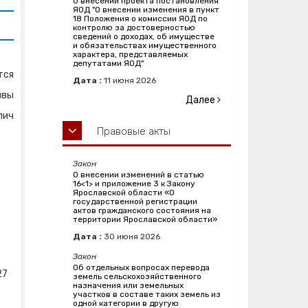
О внесении проекта постановления
ЯОД "О внесении изменения в пункт
18 Положения о комиссии ЯОД по
контролю за достоверностью
сведений о доходах, об имуществе
и обязательствах имущественного
характера, представляемых
депутатами ЯОД"
тся
Дата :
11
июня
2026
ивы
Далее
лич
Правовые акты
Закон
О внесении изменений в статью
16<1> и приложение 3 к Закону
Ярославской области «О
государственной регистрации
актов гражданского состояния на
территории Ярославской области»
Дата :
30
июня
2026
Закон
Об отдельных вопросах перевода
27
земель сельскохозяйственного
назначения или земельных
участков в составе таких земель из
одной категории в другую