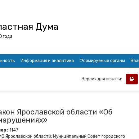
ластная Дума
0 года
ьность
Информация и аналитика
Формируемые органы
Вза
Версия для печати:
акон Ярославской области «Об
нарушениях»
ер :
1147
МО Ярославской области; Муниципальный Совет городского