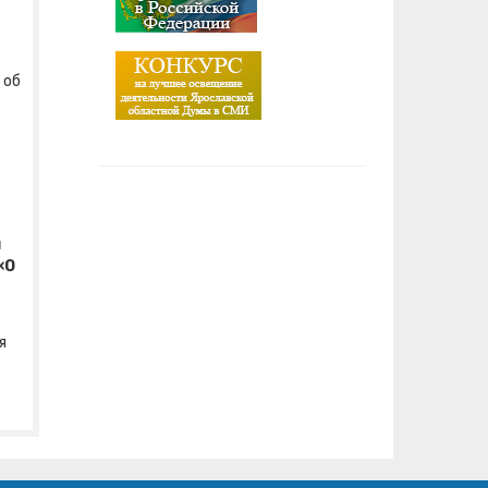
 об
и
«О
я