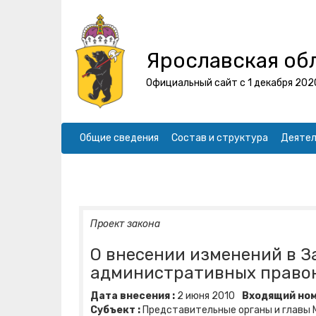
Ярославская об
Официальный сайт с 1 декабря 202
Общие сведения
Состав и структура
Деятел
Проект закона
О внесении изменений в З
административных право
Дата внесения :
2
июня
2010
Входящий ном
Субъект :
Представительные органы и главы 