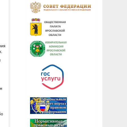
ния
х.
и
ем
бо