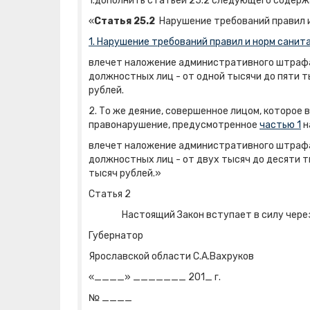
1.дополнить статьей 25.2 следующего содерж
«
Статья 25.2
Нарушение требований правил и
1. Нарушение требований правил и норм санит
влечет наложение административного штрафа 
должностных лиц - от одной тысячи до пяти т
рублей.
2. То же деяние, совершенное лицом, которое
правонарушение, предусмотренное
частью 1
н
влечет наложение административного штрафа 
должностных лиц - от двух тысяч до десяти т
тысяч рублей.»
Статья 2
Настоящий Закон вступает в силу через 10
Губернатор
Ярославской области С.А.Вахруков
«____» _______ 201_ г.
№ ____