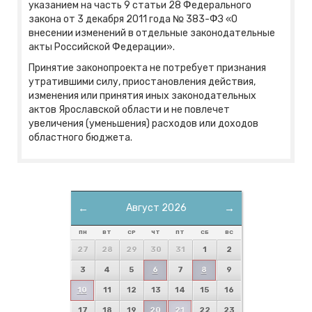
указанием на часть 9 статьи 28 Федерального
закона от 3 декабря 2011 года № 383-ФЗ «О
внесении изменений в отдельные законодательные
акты Российской Федерации».
Принятие законопроекта не потребует признания
утратившими силу, приостановления действия,
изменения или принятия иных законодательных
актов Ярославской области и не повлечет
увеличения (уменьшения) расходов или доходов
областного бюджета.
←
Август 2026
→
ПН
ВТ
СР
ЧТ
ПТ
СБ
ВС
27
28
29
30
31
1
2
3
4
5
6
7
8
9
10
11
12
13
14
15
16
17
18
19
20
21
22
23