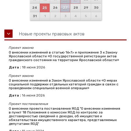
24
25
26
27
28
29
30
31
1
2
3
4
5
6
Новые проекты правовых актов
Проект закона
О внесении изменений в статью 16<1> и приложение 3 к Закону
Ярославской области «О государственной регистрации актов
гражданского состояния на территории Ярославской области»
Дата :
18
июня
2026
Проект закона
О внесении изменений в Закон Ярославской области «О мерах
социальной поддержки отдельных категорий граждан в связи с
проведением специальной военной операции»
Дата :
16
июня
2026
Проект постановления
О внесении проекта постановления ЯОД "О внесении изменения
в пункт 18 Положения о комиссии ЯОД по контролю за
достоверностью сведений о доходах, об имуществе и
обязательствах имущественного характера, представляемых
депутатами ЯОД"