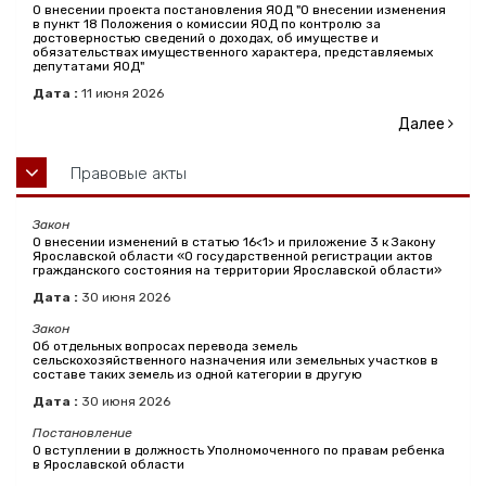
О внесении проекта постановления ЯОД "О внесении изменения
в пункт 18 Положения о комиссии ЯОД по контролю за
достоверностью сведений о доходах, об имуществе и
обязательствах имущественного характера, представляемых
депутатами ЯОД"
Дата :
11
июня
2026
Далее
Правовые акты
Закон
О внесении изменений в статью 16<1> и приложение 3 к Закону
Ярославской области «О государственной регистрации актов
гражданского состояния на территории Ярославской области»
Дата :
30
июня
2026
Закон
Об отдельных вопросах перевода земель
сельскохозяйственного назначения или земельных участков в
составе таких земель из одной категории в другую
Дата :
30
июня
2026
Постановление
О вступлении в должность Уполномоченного по правам ребенка
в Ярославской области