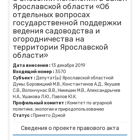
Ярославской области «Об
отдельных вопросах
государственной поддержки
ведения садоводства и
огородничества на
территории Ярославской
области»
Дата внесения :
13
декабря
2019
Входящий номер :
3570
Субъект :
Депутат(ы) Ярославской областной
Думы; Боровицкий М.В., Константинов А.Д., Якушев
С.В., Волончунас В.В., Никешин М.В., Александрычев
Н.А., Ушакова Л.Ю., Павлов Ю.К.
Профильный комитет :
Комитет по аграрной
политике, экологии и природопользованию
Статус :
Принято Думой
Сведения о проекте правового акта