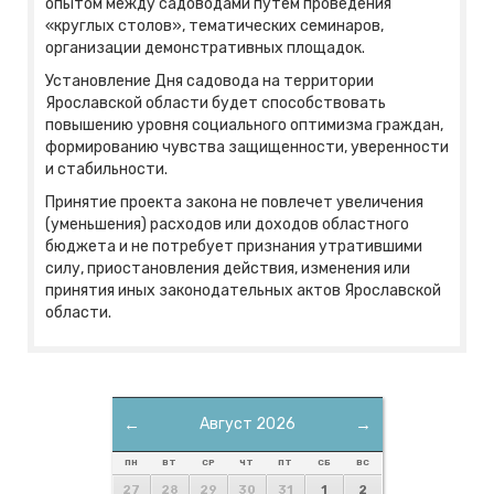
опытом между садоводами путем проведения
«круглых столов», тематических семинаров,
организации демонстративных площадок.
Установление Дня садовода на территории
Ярославской области будет способствовать
повышению уровня социального оптимизма граждан,
формированию чувства защищенности, уверенности
и стабильности.
Принятие проекта закона не повлечет увеличения
(уменьшения) расходов или доходов областного
бюджета и не потребует признания утратившими
силу, приостановления действия, изменения или
принятия иных законодательных актов Ярославской
области.
←
Август 2026
→
ПН
ВТ
СР
ЧТ
ПТ
СБ
ВС
27
28
29
30
31
1
2