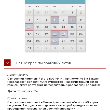
ПН
ВТ
СР
ЧТ
ПТ
СБ
ВС
27
28
29
30
31
1
2
3
4
5
6
7
8
9
10
11
12
13
14
15
16
17
18
19
20
21
22
23
24
25
26
27
28
29
30
31
1
2
3
4
5
6
Новые проекты правовых актов
Проект закона
О внесении изменений в статью 16<1> и приложение 3 к Закону
Ярославской области «О государственной регистрации актов
гражданского состояния на территории Ярославской области»
Дата :
18
июня
2026
Проект закона
О внесении изменений в Закон Ярославской области «О мерах
социальной поддержки отдельных категорий граждан в связи с
проведением специальной военной операции»