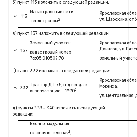
б) пункт 113 изложить в следующей редакции:
Магистральные сети
Ярославская облас
«
113
ул. Шарохина, от 
2
теплотрассы
в) пункт 157 изложить в следующей редакции:
Земельный участок,
Ярославская облас
Данилов, ул. Вятс
«
157
кадастровый номер
76:05:010507:78
земельный участо
г) пункт 332 изложить в следующей редакции:
Ярославская облас
Трактор ДТ-75, год ввода в
Мокеиха,
«
332
2
эксплуатацию – 1990
ул. Центральная, д
д) пункты 338 – 340 изложить в следующей
редакции:
Блочно-модульная
2
газовая котельная
,