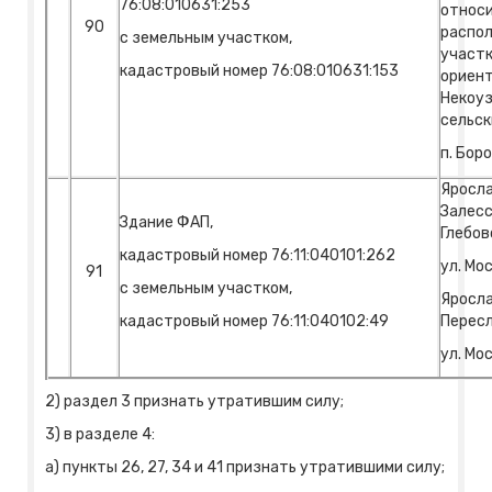
76:08:010631:253
относи
90
распол
с земельным участком,
участк
кадастровый номер 76:08:010631:153
ориент
Некоуз
сельск
п. Бор
Яросла
Залесс
Здание ФАП,
Глебов
кадастровый номер 76:11:040101:262
ул. Мос
91
с земельным участком,
Яросла
кадастровый номер 76:11:040102:49
Пересл
ул. Мос
2) раздел 3 признать утратившим силу;
3) в разделе 4:
а) пункты 26, 27, 34 и 41 признать утратившими силу;