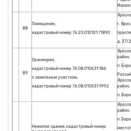
Малах
Яросла
Помещение,
г. Ярос
88
кадастровый номер 76:23:010101:71890
проспе
д. 37/2
Яросла
район,
Оранжерея,
п. Бор
кадастровый номер 76:08:010631:186
89
Россий
с земельным участком,
Яросла
кадастровый номер 76:08:010631:1992
район,
п. Бор
Яросла
район,
п. Боро
Нежилое здание, кадастровый номер
место