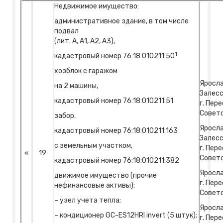
Недвижимое имущество:
административное здание, в том числе
подвал
(лит. А, А1, А2, А3),
1
кадастровый номер 76:18:010211:50
хозблок с гаражом
Яросла
на 2 машины,
Залесс
кадастровый номер 76:18:010211:51
г. Пер
Советс
забор,
Яросла
кадастровый номер 76:18:010211:163
Залесс
с земельным участком,
г. Пер
«
19
Советс
кадастровый номер 76:18:010211:382
Яросла
движимое имущество (прочие
г. Пер
нефинансовые активы):
Советс
– узел учета тепла;
Яросла
– кондиционер GC-ES12HRI invert (5 штук);
г. Пер