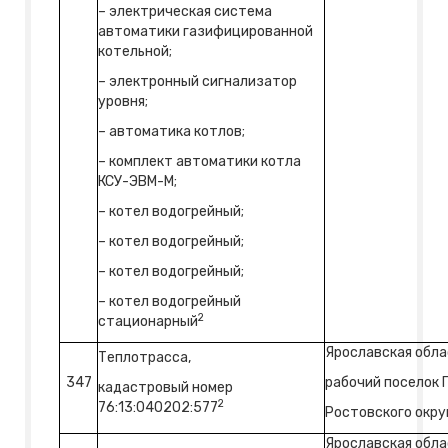
– электрическая система
автоматики газифицированной
котельной;
– электронный сигнализатор
уровня;
– автоматика котлов;
– комплект автоматики котла
КСУ-ЭВМ-М;
– котел водогрейный;
– котел водогрейный;
– котел водогрейный;
– котел водогрейный
2
стационарный
Ярославская обла
Теплотрасса,
347
рабочий поселок
кадастровый номер
2
76:13:040202:577
Ростовского округ
Ярославская обла