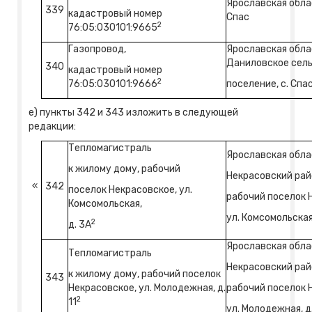
Ярославская облас
339
кадастровый номер
Спас
2
76:05:030101:9665
Газопровод,
Ярославская обла
Даниловское сел
340
кадастровый номер
2
76:05:030101:9666
поселение, с. Спа
е) пункты 342 и 343 изложить в следующей
редакции:
Тепломагистраль
Ярославская обла
к жилому дому, рабочий
Некрасовский рай
«
342
поселок Некрасовское, ул.
рабочий поселок 
Комсомольская,
ул. Комсомольская,
2
д. 3А
Ярославская обла
Тепломагистраль
Некрасовский рай
к жилому дому, рабочий поселок
343
Некрасовское, ул. Молодежная, д.
рабочий поселок 
2
11
ул. Молодежная, д.