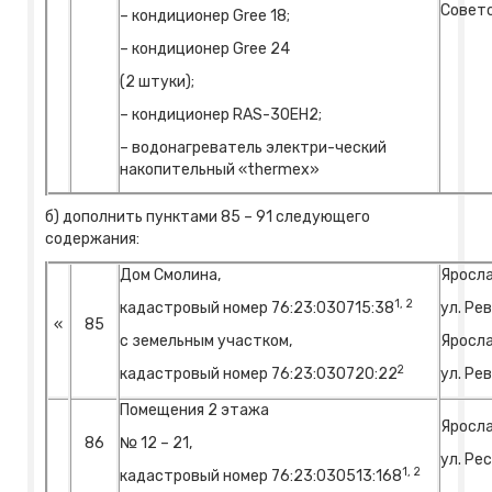
Советс
– кондиционер Gree 18;
– кондиционер Gree 24
(2 штуки);
– кондиционер RAS-30EH2;
– водонагреватель электри-ческий
накопительный «thermex»
б) дополнить пунктами 85 – 91 следующего
содержания:
Дом Смолина,
Яросла
1, 2
кадастровый номер 76:23:030715:38
ул. Ре
«
85
с земельным участком,
Яросла
2
кадастровый номер 76:23:030720:22
ул. Ре
Помещения 2 этажа
Яросла
86
№ 12 – 21,
ул. Ре
1, 2
кадастровый номер 76:23:030513:168