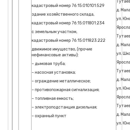
Тутаев
кадастровый номер 76:15:010101:529
д. Мал
здание хозяйственного склада,
ул. Юно
кадастровый номер 76:15:011801:234
Яросла
с земельным участком,
Тутаев
кадастровый номер 76:15:011823:222
д. Мал
движимое имущество, (прочие
ул. Шко
нефинансовые активы):
Яросла
– дымовая труба;
Тутаев
– насосная установка;
д. Мал
– ограждение металлическое;
ул. Юно
– противопожарная сигнализация;
Яросла
– топливная емкость;
Тутаев
– электроподстанция дизельная;
д. Мал
– охранный пункт
ул. Юно