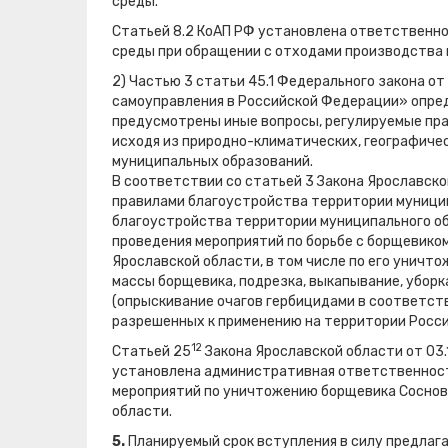
среды.
Статьей 8.2 КоАП РФ установлена ответственн
среды при обращении с отходами производства 
2) Частью 3 статьи 45.1 Федерального закона о
самоуправления в Российской Федерации» опред
предусмотрены иные вопросы, регулируемые пра
исходя из природно-климатических, географиче
муниципальных образований.
В соответствии со статьей 3 Закона Ярославско
правилами благоустройства территории муници
благоустройства территории муниципального об
проведения мероприятий по борьбе с борщевико
Ярославской области, в том числе по его унич
массы борщевика, подрезка, выкапывание, уборк
(опрыскивание очагов гербицидами в соответст
разрешенных к применению на территории Росс
12
Статьей 25
Закона Ярославской области от 03
установлена административная ответственност
мероприятий по уничтожению борщевика Соснов
области.
5.
Планируемый срок вступления в силу предлага