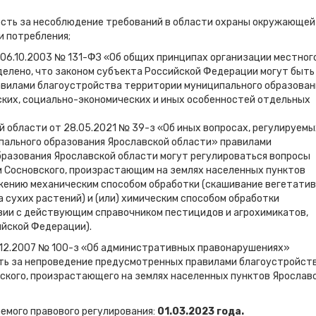
ость за несоблюдение требований в области охраны окружающей
и потребления;
т 06.10.2003 № 131-ФЗ «Об общих принципах организации местног
елено, что законом субъекта Российской Федерации могут быть
вилами благоустройства территории муниципального образован
ских, социально-экономических и иных особенностей отдельных
й области от 28.05.2021 № 39-з «Об иных вопросах, регулируемы
пального образования Ярославской области» правилами
разования Ярославской области могут регулироваться вопросы
м Сосновского, произрастающим на землях населенных пунктов
тожению механическим способом обработки (скашивание вегетати
а сухих растений) и (или) химическим способом обработки
вии с действующим справочником пестицидов и агрохимикатов,
ийской Федерации).
.12.2007 № 100-з «Об административных правонарушениях»
ь за непроведение предусмотренных правилами благоустройст
ского, произрастающего на землях населенных пунктов Ярослав
емого правового регулирования:
01.03.2023 года.