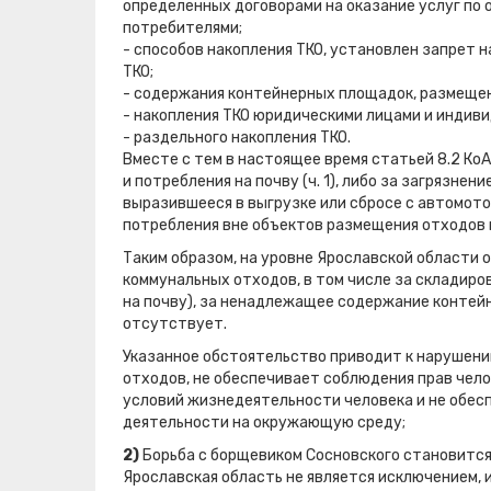
определенных договорами на оказание услуг по
потребителями;
- способов накопления ТКО, установлен запрет 
ТКО;
- содержания контейнерных площадок, размеще
- накопления ТКО юридическими лицами и индив
- раздельного накопления ТКО.
Вместе с тем в настоящее время статьей 8.2 К
и потребления на почву (ч. 1), либо за загрязнен
выразившееся в выгрузке или сбросе с автомот
потребления вне объектов размещения отходов ил
Таким образом, на уровне Ярославской области 
коммунальных отходов, в том числе за складиро
на почву), за ненадлежащее содержание контей
отсутствует.
Указанное обстоятельство приводит к нарушени
отходов, не обеспечивает соблюдения прав чел
условий жизнедеятельности человека и не обес
деятельности на окружающую среду;
2)
Борьба с борщевиком Сосновского становится
Ярославская область не является исключением, 