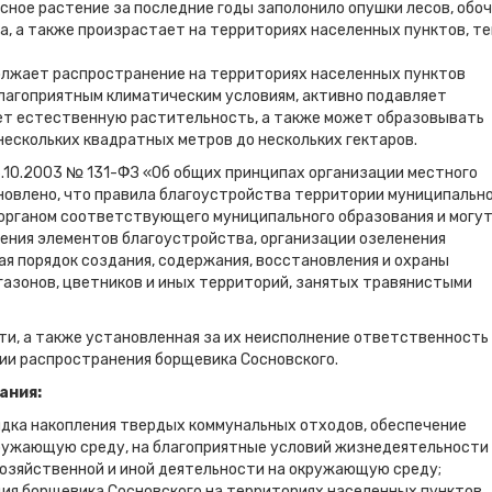
сное растение за последние годы заполонило опушки лесов, обо
а, а также произрастает на территориях населенных пунктов, т
олжает распространение на территориях населенных пунктов
благоприятным климатическим условиям, активно подавляет
ет естественную растительность, а также может образовывать
ескольких квадратных метров до нескольких гектаров.
6.10.2003 № 131-ФЗ «Об общих принципах организации местного
овлено, что правила благоустройства территории муниципальн
рганом соответствующего муниципального образования и могу
ения элементов благоустройства, организации озеленения
я порядок создания, содержания, восстановления и охраны
газонов, цветников и иных территорий, занятых травянистыми
ти, а также установленная за их неисполнение ответственность
ии распространения борщевика Сосновского.
ания:
ядка накопления твердых коммунальных отходов, обеспечение
кружающую среду, на благоприятные условий жизнедеятельности
хозяйственной и иной деятельности на окружающую среду;
ия борщевика Сосновского на территориях населенных пунктов