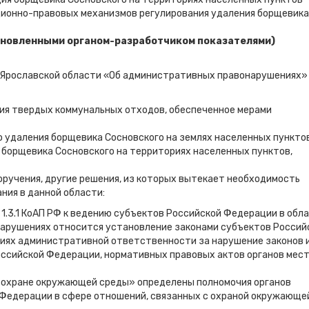
ционно-правовых механизмов регулирования удаления борщевика
ановленными органом-разработчиком показателями)
н Ярославской области «Об административных правонарушениях»
ния твердых коммунальных отходов, обеспеченное мерами
 удаления борщевика Сосновского на землях населенных пунктов
борщевика Сосновского на территориях населенных пунктов,
учения, другие решения, из которых вытекает необходимость
ния в данной области:
и 1.3.1 КоАП РФ к ведению субъектов Российской Федерации в обл
арушениях относится установление законами субъектов Россий
ях административной ответственности за нарушение законов 
ссийской Федерации, нормативных правовых актов органов мес
б охране окружающей среды» определены полномочия органов
 Федерации в сфере отношений, связанных с охраной окружающе