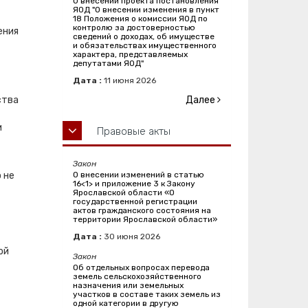
О внесении проекта постановления
ЯОД "О внесении изменения в пункт
18 Положения о комиссии ЯОД по
контролю за достоверностью
ения
сведений о доходах, об имуществе
и обязательствах имущественного
характера, представляемых
депутатами ЯОД"
Дата :
11
июня
2026
ства
Далее
и
Правовые акты
Закон
 не
О внесении изменений в статью
16<1> и приложение 3 к Закону
Ярославской области «О
государственной регистрации
актов гражданского состояния на
территории Ярославской области»
Дата :
30
июня
2026
ой
Закон
Об отдельных вопросах перевода
земель сельскохозяйственного
назначения или земельных
участков в составе таких земель из
одной категории в другую