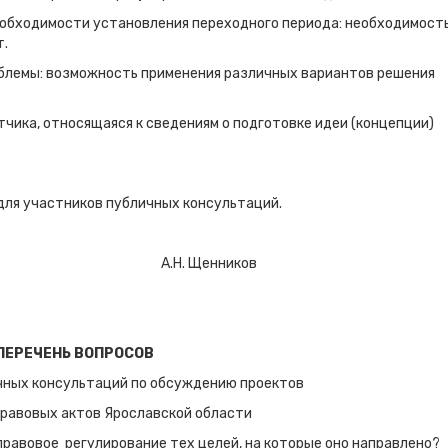
обходимости установления переходного периода: необходимост
т.
блемы: возможность применения различных вариантов решения
ика, относящаяся к сведениям о подготовке идеи (концепции)
для участников публичных консультаций.
ой Думы А.Н. Щенников
ПЕРЕЧЕНЬ ВОПРОСОВ
чных консультаций по обсуждению проектов
равовых актов Ярославской области
 правовое регулирование тех целей, на которые оно направлено?