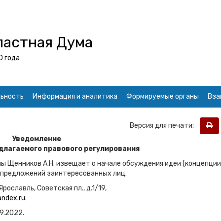
ластная Дума
0 года
ьность
Информация и аналитика
Формируемые органы
Вза
Версия для печати:
Уведомление
длагаемого правового регулирования
 Щенников А.Н. извещает о начале обсуждения идеи (концепции
е предложений заинтересованных лиц.
ославль, Советская пл., д.1/19,
andex.ru
.
9.2022.