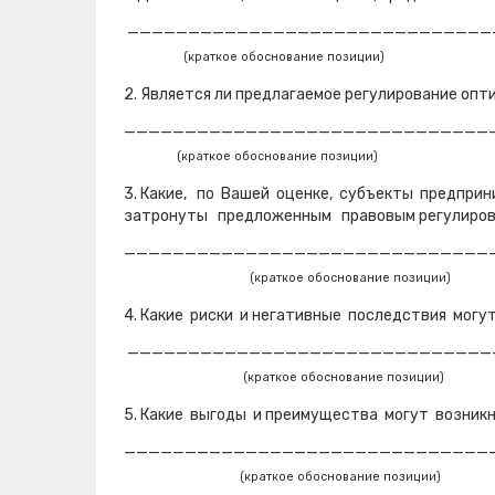
______________________________
(краткое обоснование позиции)
2. Является ли предлагаемое регулирование оп
______________________________
(краткое обоснование позиции)
3. Какие, по Вашей оценке, субъекты предпри
затронуты предложенным правовым регулировани
______________________________
(краткое обоснование позиции)
4. Какие риски и негативные последствия могу
______________________________
(краткое обоснование позиции)
5. Какие выгоды и преимущества могут возникн
______________________________
(краткое обоснование позиции)