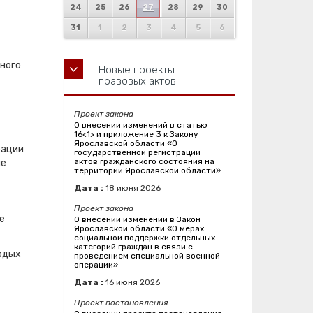
24
25
26
27
28
29
30
31
1
2
3
4
5
6
ного
Новые проекты
правовых актов
Проект закона
О внесении изменений в статью
16<1> и приложение 3 к Закону
Ярославской области «О
рации
государственной регистрации
актов гражданского состояния на
ие
территории Ярославской области»
Дата :
18
июня
2026
Проект закона
е
О внесении изменений в Закон
Ярославской области «О мерах
социальной поддержки отдельных
категорий граждан в связи с
рдых
проведением специальной военной
операции»
Дата :
16
июня
2026
Проект постановления