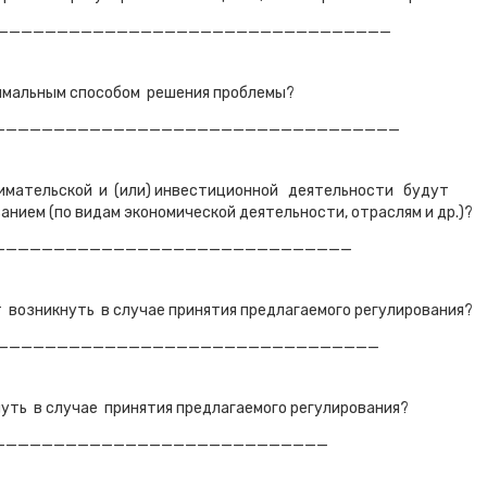
_________________________________
тимальным способом решения проблемы?
__________________________________
нимательской и (или) инвестиционной деятельности будут
ем (по видам экономической деятельности, отраслям и др.)?
______________________________
т возникнуть в случае принятия предлагаемого регулирования?
________________________________
уть в случае принятия предлагаемого регулирования?
____________________________