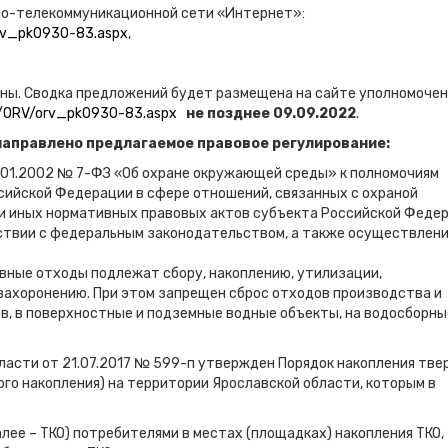
но-телекоммуникационной сети «Интернет»:
orv_pk0930-83.aspx
,
ны. Сводка предложений будет размещена на сайте уполномочен
es/ORV/orv_pk0930-83.aspx
не позднее 09.09.2022
.
 направлено предлагаемое правовое регулирование:
.01.2002 № 7-ФЗ «Об охране окружающей среды» к полномочиям
сийской Федерации в сфере отношений, связанных с охраной
 и иных нормативных правовых актов субъекта Российской Феде
ствии с федеральным законодательством, а также осуществлен
вные отходы подлежат сбору, накоплению, утилизации,
захоронению. При этом запрещен сброс отходов производства и
в, в поверхностные и подземные водные объекты, на водосборны
асти от 21.07.2017 № 599-п утвержден Порядок накопления тве
ого накопления) на территории Ярославской области, которым в
лее – ТКО) потребителями в местах (площадках) накопления ТКО,