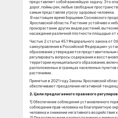
представляет собой важнейшую задачу. Это опа
дорог, поймы рек, любые свободные пространств
самым представляя угрозу здоровью человека.
В настоящее время борщевик Сосновского прод
Ярославской области. Растение устойчиво к не
произрастание других видов растений, вытесня
насаждения различной плотности площадью от н
Частью 2 статьи 45.1 Федерального закона от 0
самоуправления в Российской Федерации» устан
образования утверждаются представительным о
регулировать вопросы содержания и восстановл
территории муниципального образования, включа
расположенных в границах населенных пунктов 
растениями.
Принятые в 2021 году Законы Ярославской облас
обеспечивают преодоления негативной тенденц
2. Цели предлагаемого правового регулиров
1) Обеспечение соблюдения установленного пор
соблюдения прав человека на благоприятную о
человека и снижение негативного воздействия 
2) Предотвращение распространения и ликвидац