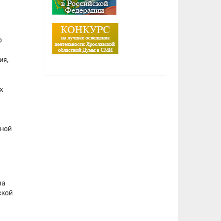
о
ия,
х
вной
ва
ской