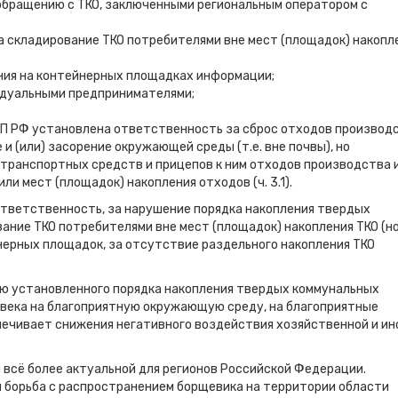
 обращению с ТКО, заключенными региональным оператором с
на складирование ТКО потребителями вне мест (площадок) накопл
ния на контейнерных площадках информации;
идуальными предпринимателями;
оАП РФ установлена ответственность за сброс отходов производ
ие и (или) засорение окружающей среды (т.е. вне почвы), но
отранспортных средств и прицепов к ним отходов производства 
и мест (площадок) накопления отходов (ч. 3.1).
ответственность, за нарушение порядка накопления твердых
вание ТКО потребителями вне мест (площадок) накопления ТКО (но
нерных площадок, за отсутствие раздельного накопления ТКО
ю установленного порядка накопления твердых коммунальных
овека на благоприятную окружающую среду, на благоприятные
печивает снижения негативного воздействия хозяйственной и ин
 всё более актуальной для регионов Российской Федерации.
и борьба с распространением борщевика на территории области