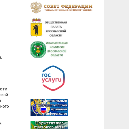
,
асти
ской
и
тного
й