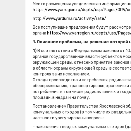
Место размещения уведомления в информацион
https://www.yarregion.ru/depts/usp/Pages/ORV/
http://www.yarduma.ru/activity/rate/
Все поступившие предложения будут рассмотре
органа
https://www.yarregion.ru/depts/usp/Pag
1. Описание проблемы, на решение которой
1)
В соответствии с Федеральным законом от 10
органов государственной власти субъектов Рос
окружающей среды, отнесено принятие законов
в области охраны окружающей среды в соответ
контроля за их исполнением.
Отходы производства и потребления, радиоакти
обезвреживанию, транспортировке, хранению и 
потребления, в том числе радиоактивных отходо
площади, в недра и на почву.
Постановлением Правительства Ярославской обл
коммунальных отходов (в том числе их раздельн
частности урегулированы вопросы:
- накопления твердых коммунальных отходов (да