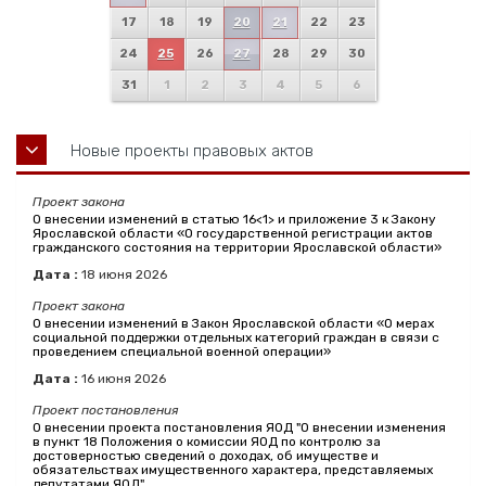
17
18
19
20
21
22
23
24
25
26
27
28
29
30
31
1
2
3
4
5
6
Новые проекты правовых актов
Проект закона
О внесении изменений в статью 16<1> и приложение 3 к Закону
Ярославской области «О государственной регистрации актов
гражданского состояния на территории Ярославской области»
Дата :
18
июня
2026
Проект закона
О внесении изменений в Закон Ярославской области «О мерах
социальной поддержки отдельных категорий граждан в связи с
проведением специальной военной операции»
Дата :
16
июня
2026
Проект постановления
О внесении проекта постановления ЯОД "О внесении изменения
в пункт 18 Положения о комиссии ЯОД по контролю за
достоверностью сведений о доходах, об имуществе и
обязательствах имущественного характера, представляемых
депутатами ЯОД"