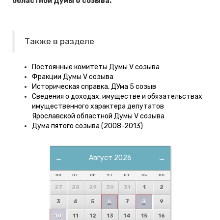
областной Думы 6 созыва.
Также в разделе
Постоянные комитеты Думы V созыва
Фракции Думы V созыва
Историческая справка, ДУма 5 созыв
Сведения о доходах, имуществе и обязательствах
имущественного характера депутатов
Ярославской областной Думы V созыва
Дума пятого созыва (2008-2013)
←
Август 2026
→
ПН
ВТ
СР
ЧТ
ПТ
СБ
ВС
27
28
29
30
31
1
2
3
4
5
6
7
8
9
10
11
12
13
14
15
16