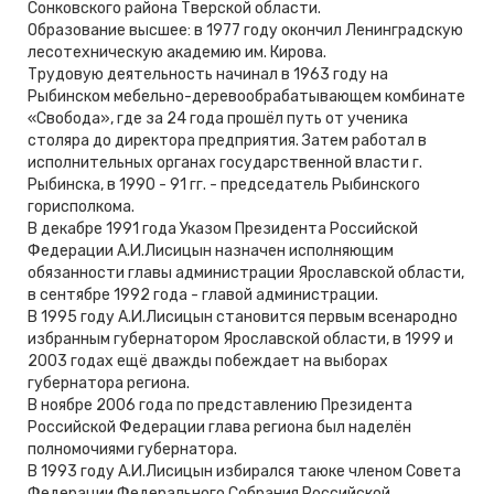
Сонковского района Тверской области.
Образование высшее: в 1977 году окончил Ленинградскую
лесотехническую академию им. Кирова.
Трудовую деятельность начинал в 1963 году на
Рыбинском мебельно-деревообрабатывающем комбинате
«Свобода», где за 24 года прошёл путь от ученика
столяра до директора предприятия. Затем работал в
исполнительных органах государственной власти г.
Рыбинска, в 1990 - 91 гг. - председатель Рыбинского
горисполкома.
В декабре 1991 года Указом Президента Российской
Федерации А.И.Лисицын назначен исполняющим
обязанности главы администрации Ярославской области,
в сентябре 1992 года - главой администрации.
В 1995 году А.И.Лисицын становится первым всенародно
избранным губернатором Ярославской области, в 1999 и
2003 годах ещё дважды побеждает на выборах
губернатора региона.
В ноябре 2006 года по представлению Президента
Российской Федерации глава региона был наделён
полномочиями губернатора.
В 1993 году А.И.Лисицын избирался таюке членом Совета
Федерации Федерального Собрания Российской