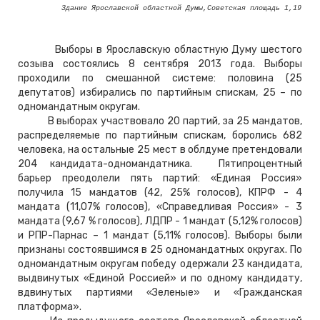
Здание Ярославской областной Думы,Советская площадь 1,19
Выборы в Ярославскую областную Думу шестого
созыва состоялись 8 сентября 2013 года. Выборы
проходили по смешанной системе: половина (25
депутатов) избирались по партийным спискам, 25 – по
одномандатным округам.
В выборах участвовало 20 партий, за 25 мандатов,
распределяемые по партийным спискам, боролись 682
человека, на остальные 25 мест в облдуме претендовали
204 кандидата-одномандатника. Пятипроцентный
барьер преодолели пять партий: «Единая Россия»
получила 15 мандатов (42, 25% голосов), КПРФ - 4
мандата (11,07% голосов), «Справедливая Россия» - 3
мандата (9,67 % голосов), ЛДПР - 1 мандат (5,12% голосов)
и РПР-Парнас – 1 мандат (5,11% голосов). Выборы были
признаны состоявшимся в 25 одномандатных округах. По
одномандатным округам победу одержали 23 кандидата,
выдвинутых «Единой Россией» и по одному кандидату,
вдвинутых партиями «Зеленые» и «Гражданская
платформа».