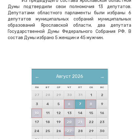
Из предыдущего состава Ярославской областной
Думы подтвердили свои полномочия 13 депутатов.
Депутатами областного парламенты были избраны 6
депутатов муниципальных собраний муниципальных
образований Ярославской области, два депутата
Государственной Думы Федерального Собрания РФ. В
состав Думы избрано 5 женщин и 45 мужчин.
←
Август 2026
→
ПН
ВТ
СР
ЧТ
ПТ
СБ
ВС
27
28
29
30
31
1
2
3
4
5
6
7
8
9
10
11
12
13
14
15
16
17
18
19
20
21
22
23
24
25
26
27
28
29
30