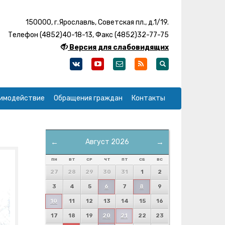
150000, г.Ярославль, Советская пл., д.1/19.
Телефон (4852)40-18-13, Факс (4852)32-77-75
Версия для слабовидящих
имодействие
Обращения граждан
Контакты
←
Август 2026
→
ПН
ВТ
СР
ЧТ
ПТ
СБ
ВС
27
28
29
30
31
1
2
3
4
5
6
7
8
9
10
11
12
13
14
15
16
17
18
19
20
21
22
23