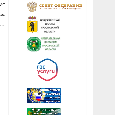
дет
ла,
е –
вля
,