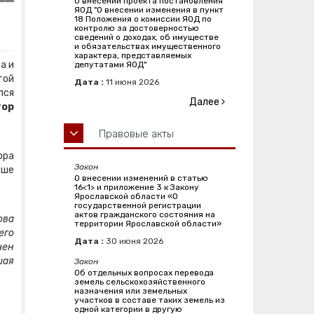
О внесении проекта постановления
ЯОД "О внесении изменения в пункт
18 Положения о комиссии ЯОД по
контролю за достоверностью
сведений о доходах, об имуществе
и обязательствах имущественного
характера, представляемых
а и
депутатами ЯОД"
той
Дата :
11
июня
2026
лся
Далее
тор
Правовые акты
ора
Закон
ыше
О внесении изменений в статью
16<1> и приложение 3 к Закону
Ярославской области «О
государственной регистрации
актов гражданского состояния на
ова
территории Ярославской области»
его
Дата :
30
июня
2026
чен
шая
Закон
Об отдельных вопросах перевода
земель сельскохозяйственного
назначения или земельных
участков в составе таких земель из
одной категории в другую