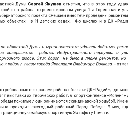
ластной Думы
Сергей Якушев
отметил, что в этом году удал
тройства района: отремонтированы улица 1-я Тормозная и ул
губернаторского проекта «Решаем вместе!» проведены ремонтны
ых объектах: в 11 детских садах, 4-х школах и в ДК «Ради
ов областной Думы и муниципалитета удалось добиться ремо
ас завершаются работы, Индустриального переулка, и ул
Тормозного шоссе. Этих дорог не было в плане ремонтов, но
ю к району главы города Ярославля Владимира Волкова,
- отме
стребованные ветеранами района объекты: ДК «Радий», где мно
дят выставки их творческих работ; в спорткомплексе «Молния» 
 Победы пожилые люди занимаются скандинавской ходьбой. Имен
кина проходит ежегодный районный Парад Победы 9 мая, зд
т традиционную майскую спортивную Эстафету Памяти.