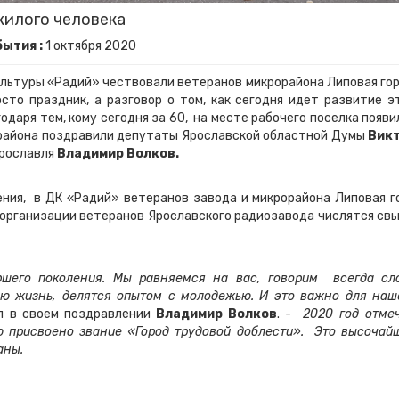
жилого человека
ытия :
1
октября
2020
 культуры «Радий» чествовали ветеранов микрорайона Липовая гор
сто праздник, а разговор о том, как сегодня идет развитие э
одаря тем, кому сегодня за 60, на месте рабочего поселка появи
 района поздравили депутаты Ярославской областной Думы
Вик
Ярославля
Владимир Волков.
ения, в ДК «Радий» ветеранов завода и микрорайона Липовая г
 организации ветеранов Ярославского радиозавода числятся св
шего поколения. Мы равняемся на вас, говорим всегда сл
ую жизнь, делятся опытом с молодежью. И это важно для наш
 в своем поздравлении
Владимир Волков
. -
2020 год отме
 присвоено звание «Город трудовой доблести». Это высочай
раны.