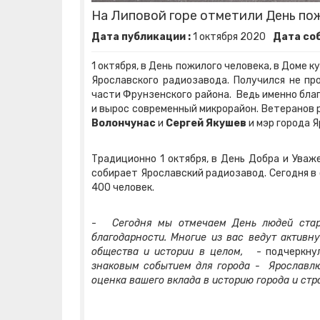
На Липовой горе отметили День по
Дата публикации :
1
октября
2020
Дата соб
1 октября, в День пожилого человека, в Доме
Ярославского радиозавода. Получился не про
части Фрунзенского района. Ведь именно благ
и вырос современный микрорайон. Ветеранов
Волончунас
и
Сергей Якушев
и мэр города 
Традиционно 1 октября, в День Добра и Уваж
собирает Ярославский радиозавод. Сегодня в
400 человек.
-
Сегодня мы отмечаем День людей стар
благодарности. Многие из вас ведут активн
общества и истории в целом,
- подчеркнул
знаковым событием для города - Ярославлю
оценка вашего вклада в историю города и ст