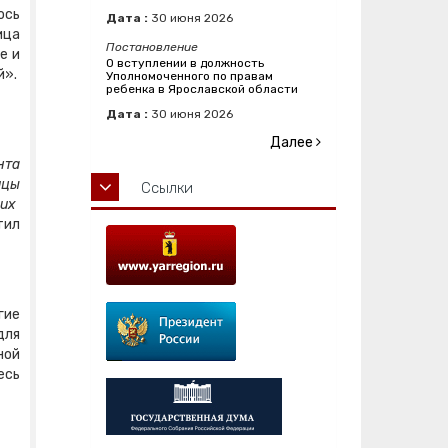
ось
Дата :
30
июня
2026
ица
Постановление
е и
О вступлении в должность
й».
Уполномоченного по правам
ребенка в Ярославской области
Дата :
30
июня
2026
Далее
нта
ицы
Ссылки
 их
тил
гие
для
ной
есь