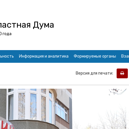
ластная Дума
0 года
ьность
Информация и аналитика
Формируемые органы
Вза
Версия для печати: