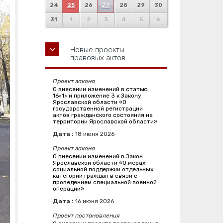
24
25
26
27
28
29
30
31
1
2
3
4
5
6
Новые проекты
правовых актов
Проект закона
О внесении изменений в статью
16<1> и приложение 3 к Закону
Ярославской области «О
государственной регистрации
актов гражданского состояния на
территории Ярославской области»
Дата :
18
июня
2026
Проект закона
О внесении изменений в Закон
Ярославской области «О мерах
социальной поддержки отдельных
категорий граждан в связи с
проведением специальной военной
операции»
Дата :
16
июня
2026
Проект постановления