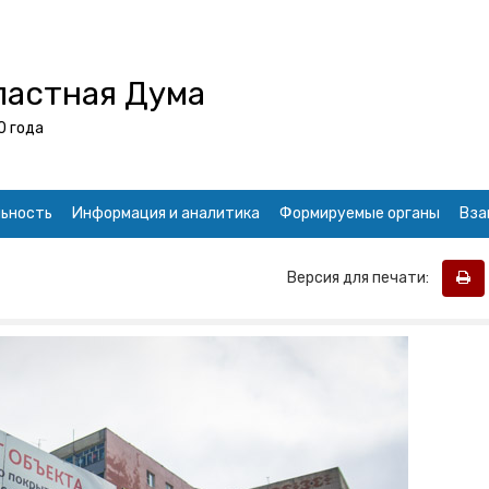
ластная Дума
0 года
ьность
Информация и аналитика
Формируемые органы
Вза
Версия для печати: