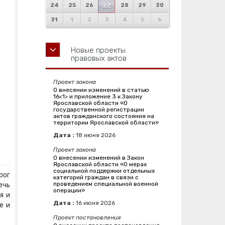
24
25
26
27
28
29
30
31
1
2
3
4
5
6
Новые проекты
правовых актов
Проект закона
О внесении изменений в статью
16<1> и приложение 3 к Закону
Ярославской области «О
государственной регистрации
актов гражданского состояния на
территории Ярославской области»
Дата :
18
июня
2026
Проект закона
О внесении изменений в Закон
Ярославской области «О мерах
социальной поддержки отдельных
рог
категорий граждан в связи с
проведением специальной военной
ечь
операции»
я и
Дата :
16
июня
2026
е и
Проект постановления