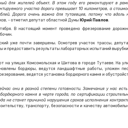
ый для жителей объект. В этом году его ремонтируют в рам
нтируемого участка дороги превышает 10 километров, а стоимо
блей. Дорога очень важна для тутаевцев, потому что вдоль 
ков,
- отметил депутат областной Думы
Юрий Павлов
.
нтября. В настоящий момент проведено фрезерование дорожн
бочин.
ский уже почти завершены. Осмотрев участок трассы, депут
ны и предоставить результаты лабораторных испытаний вырубки
т на улицах Комсомольская и Шитова в городе Тутаеве. На ул
ановлены бордюры, ведутся ландшафтные работы, уложен пес
резерование, ведется установка бордюрного камня и обустройс
ейчас они в разной степени готовности. Замечания у нас есть
 бордюрного камня в черте города, по сертификации строитель
ода не станет причиной нарушения сроков исполнения контракт
оительству, транспорту, безопасности и качеству автомобиль