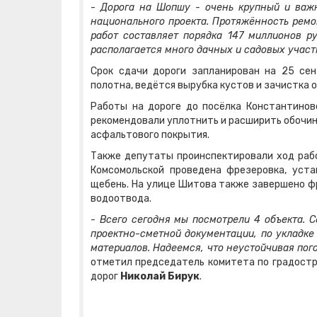
- Дорога на Шопшу - очень крупный и важн
национального проекта. Протяжённость ремо
работ составляет порядка 147 миллионов ру
располагается много дачных и садовых участ
Срок сдачи дороги запланирован на 25 се
полотна, ведётся вырубка кустов и зачистка о
Работы на дороге до посёлка Константинов
рекомендовали уплотнить и расширить обочи
асфальтового покрытия.
Также депутаты проинспектировали ход рабо
Комсомольской проведена фрезеровка, уст
щебень. На улице Шитова также завершено ф
водоотвода.
- Всего сегодня мы посмотрели 4 объекта. С
проектно-сметной документации, по укладке
материалов. Надеемся, что неустойчивая пог
отметил председатель комитета по градостр
дорог
Николай Бирук
.