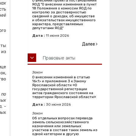
О внесении проекта постановления
ках
ЯОД "О внесении изменения в пункт
18 Положения о комиссии ЯОД по
сть
контролю за достоверностью
неё
сведений о доходах, об имуществе
и обязательствах имущественного
характера, представляемых
депутатами ЯОД"
ого
Дата :
11
июня
2026
Далее
аты
 из
Правовые акты
ице
Закон
ок,
О внесении изменений в статью
тво
16<1> и приложение 3 к Закону
Ярославской области «О
государственной регистрации
актов гражданского состояния на
 по
территории Ярославской области»
ных
Дата :
30
июня
2026
а,
-
ных
Закон
Об отдельных вопросах перевода
земель сельскохозяйственного
назначения или земельных
участков в составе таких земель из
одной категории в другую