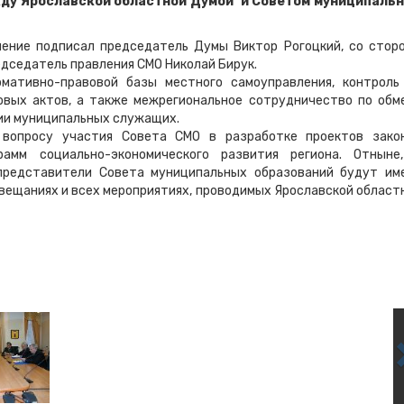
жду Ярославской областной Думой и Советом муниципаль
шение подписал председатель Думы Виктор Рогоцкий, со стор
дседатель правления СМО Николай Бирук.
мативно-правовой базы местного самоуправления, контроль
овых актов, а также межрегиональное сотрудничество по обм
ии муниципальных служащих.
 вопросу участия Совета СМО в разработке проектов зако
амм социально-экономического развития региона. Отныне
представители Совета муниципальных образований будут им
вещаниях и всех мероприятиях, проводимых Ярославской област