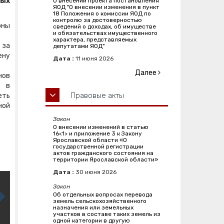
ных
О внесении проекта постановления
ЯОД "О внесении изменения в пункт
18 Положения о комиссии ЯОД по
контролю за достоверностью
оны
сведений о доходах, об имуществе
и обязательствах имущественного
характера, представляемых
 за
депутатами ЯОД"
ену
Дата :
11
июня
2026
Далее
нов
, в
Правовые акты
еть
ной
Закон
О внесении изменений в статью
16<1> и приложение 3 к Закону
Ярославской области «О
государственной регистрации
актов гражданского состояния на
территории Ярославской области»
Дата :
30
июня
2026
Закон
Об отдельных вопросах перевода
земель сельскохозяйственного
назначения или земельных
участков в составе таких земель из
одной категории в другую