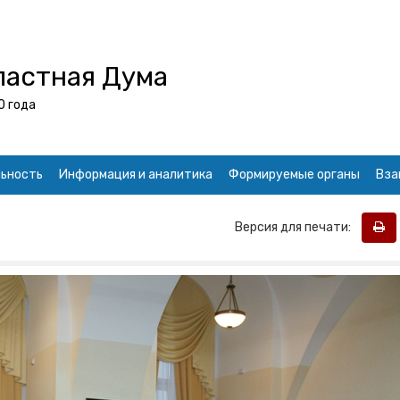
ластная Дума
0 года
ьность
Информация и аналитика
Формируемые органы
Вза
Версия для печати: