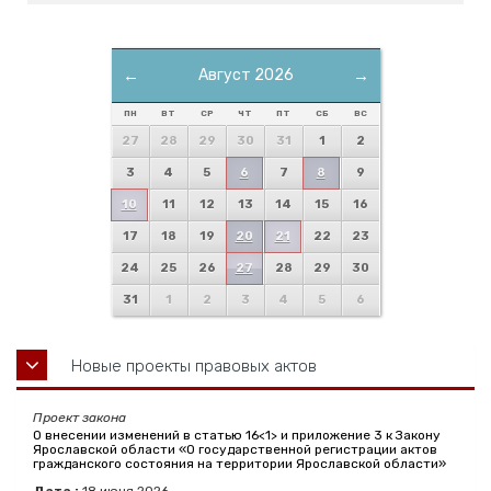
←
Август 2026
→
ПН
ВТ
СР
ЧТ
ПТ
СБ
ВС
27
28
29
30
31
1
2
3
4
5
6
7
8
9
10
11
12
13
14
15
16
17
18
19
20
21
22
23
24
25
26
27
28
29
30
31
1
2
3
4
5
6
Новые проекты правовых актов
Проект закона
О внесении изменений в статью 16<1> и приложение 3 к Закону
Ярославской области «О государственной регистрации актов
гражданского состояния на территории Ярославской области»