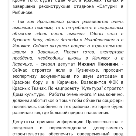
Кроме того, будет сдан ФОК в Красных Ткачах и
завершена реконструкция стадиона «Сатурн» в
Рыбинске.
-
Так как Ярославский район развивается очень
высокими темпами, то и потребность в социальных
объектах здесь очень высокая. Сданы ясли в
Красном бору, сданы детсады в Михайловском и в
Ивняках. Сейчас актуален вопрос о строительстве
школы в Заволжье. Проект готов, экспертиза
пройдена, необходимы школы в Ивняках и в
Карачихе
, - сказал депутат
Михаил Никешин
. -
Сейчас строятся ясли в Кузнечихе, проходит
экспертизу документация по двум детсадам в
Красном бору и в Карачихе. Возводится ФОК в
Красных Ткачах. По нацпроекту "Культура" строятся
Дома культуры. Работы очень много. И мы, конечно,
должны заботиться о том, чтобы объекты соцсферы
появлялись, особенно в тех районах, которые бурно
развиваются, где большой прирост населения.
Депутаты приняли информацию Правительства к
сведению и порекомендовали департаменту
строительства обеспечить своевременный ввод