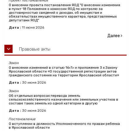
Проект постановления
О внесении проекта постановления ЯОД "О внесении изменения
в пункт 18 Положения о комиссии ЯОД по контролю за
достоверностью сведений о доходах, об имуществе и
обязательствах имущественного характера, представляемых
депутатами ЯОД"
Дата :
11
июня
2026
Далее
Правовые акты
Закон
О внесении изменений в статью 16<1> и приложение 3 к Закону
Ярославской области «О государственной регистрации актов
гражданского состояния на территории Ярославской области»
Дата :
30
июня
2026
Закон
Об отдельных вопросах перевода земель
сельскохозяйственного назначения или земельных участков в
составе таких земель из одной категории в другую
Дата :
30
июня
2026
Постановление
О вступлении в должность Уполномоченного по правам ребенка
в Ярославской области