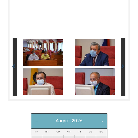
←
Август 2026
→
ПН
ВТ
СР
ЧТ
ПТ
СБ
ВС