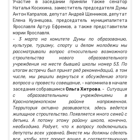
Участие в заседании приняли также сенатор
Наталья Косихина, заместитель председателя Думы
Антон Капралов, депутат Андрей Щенников, депутат
Елена Кузнецова, председатель муниципалитета
Ярославля Артур Ефремов, а также представители
мэрии Ярославля.
- 3 марта на комитете Думы по образованию,
культуре, туризму, спорту и делам молодежи мы
рассматривали вопрос относительно возможного
строительства нового образовательного
учреждения на месте бывшей школы номер 53. По
итогам встречи был принят ряд рекомендаций, в том
числе, мы решили вернуться к обсуждению этого
вопроса и провести совещание
, - напомнила в начале
заседания собравшимся
Ольга Хитрова
.
- ​ Ситуация
с образовательными учреждениями в
Красноперекопском районе напряженная.
Территория активно развивается, здесь ведется
жилищное строительство. Появляется много семей с
детьми. А потому этому району школа, конечно,
необходима. Радует, что к вопросу подключились
депутаты всех уровней. Вместе мы должны сделать
все, чтобы этот проект вошел в соответствующую