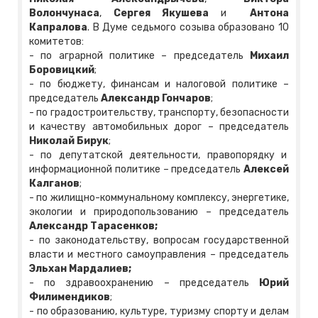
Волончунаса
,
Сергея Якушева
и
Антона
Капралова
. В Думе седьмого созыва образовано 10
комитетов:
- по аграрной политике – председатель
Михаил
Боровицкий
;
- по бюджету, финансам и налоговой политике –
председатель
Александр Гончаров
;
- по градостроительству, транспорту, безопасности
и качеству автомобильных дорог – председатель
Николай Бирук
;
- по депутатской деятельности, правопорядку и
информационной политике – председатель
Алексей
Калганов
;
- по жилищно-коммунальному комплексу, энергетике,
экологии и природопользованию – председатель
Александр Тарасенков;
- по законодательству, вопросам государственной
власти и местного самоуправления – председатель
Эльхан Мардалиев;
- по здравоохранению – председатель
Юрий
Филимендиков
;
- по образованию, культуре, туризму спорту и делам