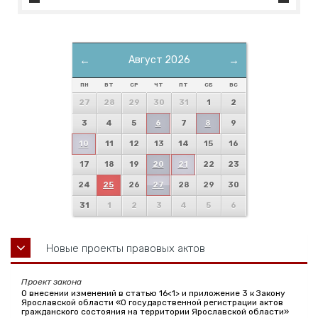
←
Август 2026
→
ПН
ВТ
СР
ЧТ
ПТ
СБ
ВС
27
28
29
30
31
1
2
3
4
5
6
7
8
9
10
11
12
13
14
15
16
17
18
19
20
21
22
23
24
25
26
27
28
29
30
31
1
2
3
4
5
6
Новые проекты правовых актов
Проект закона
О внесении изменений в статью 16<1> и приложение 3 к Закону
Ярославской области «О государственной регистрации актов
гражданского состояния на территории Ярославской области»