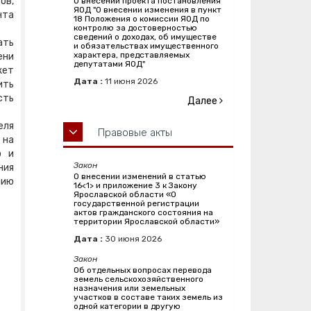
ов,
О внесении проекта постановления
ЯОД "О внесении изменения в пункт
нта
18 Положения о комиссии ЯОД по
контролю за достоверностью
сведений о доходах, об имуществе
ать
и обязательствах имущественного
характера, представляемых
ени
депутатами ЯОД"
жет
Дата :
11
июня
2026
ить
сть
Далее
еля
Правовые акты
 на
ю и
Закон
ния
О внесении изменений в статью
нию
16<1> и приложение 3 к Закону
Ярославской области «О
государственной регистрации
актов гражданского состояния на
территории Ярославской области»
Дата :
30
июня
2026
Закон
Об отдельных вопросах перевода
земель сельскохозяйственного
назначения или земельных
участков в составе таких земель из
одной категории в другую