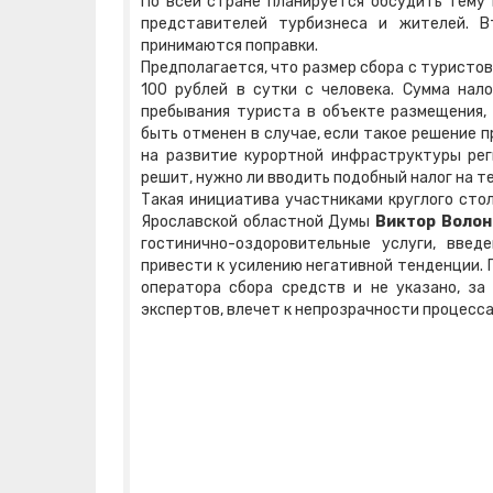
По всей стране планируется обсудить тему 
представителей турбизнеса и жителей. В
принимаются поправки.
Предполагается, что размер сбора с туристо
100 рублей в сутки с человека. Сумма нал
пребывания туриста в объекте размещения,
быть отменен в случае, если такое решение 
на развитие курортной инфраструктуры рег
решит, нужно ли вводить подобный налог на т
Такая инициатива участниками круглого сто
Ярославской областной Думы
Виктор Воло
гостинично-оздоровительные услуги, вве
привести к усилению негативной тенденции. 
оператора сбора средств и не указано, за
экспертов, влечет к непрозрачности процесса