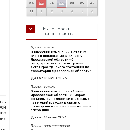
24
25
26
27
28
29
30
31
1
2
3
4
5
6
Новые проекты
правовых актов
Проект закона
О внесении изменений в статью
16<1> и приложение 3 к Закону
Ярославской области «О
государственной регистрации
актов гражданского состояния на
территории Ярославской области»
Дата :
18
июня
2026
Проект закона
О внесении изменений в Закон
Ярославской области «О мерах
социальной поддержки отдельных
?".
категорий граждан в связи с
проведением специальной военной
кой
операции»
ние
Дата :
16
июня
2026
ких
Проект постановления