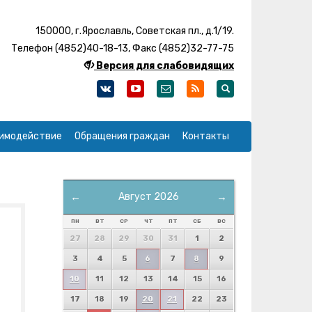
150000, г.Ярославль, Советская пл., д.1/19.
Телефон (4852)40-18-13, Факс (4852)32-77-75
Версия для слабовидящих
имодействие
Обращения граждан
Контакты
←
Август 2026
→
ПН
ВТ
СР
ЧТ
ПТ
СБ
ВС
27
28
29
30
31
1
2
3
4
5
6
7
8
9
10
11
12
13
14
15
16
17
18
19
20
21
22
23