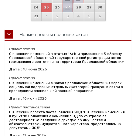
24
25
26
27
28
29
30
31
1
2
3
4
5
6
Новые проекты правовых актов
Проект закона
О внесении изменений в статью 16<1> и приложение 3 к Закону
Ярославской области «О государственной регистрации актов
гражданского состояния на территории Ярославской области»
Дата :
18
июня
2026
Проект закона
О внесении изменений в Закон Ярославской области «О мерах
социальной поддержки отдельных категорий граждан в связи с
проведением специальной военной операции»
Дата :
16
июня
2026
Проект постановления
О внесении проекта постановления ЯОД "О внесении изменения
в пункт 18 Положения о комиссии ЯОД по контролю за
достоверностью сведений о доходах, об имуществе и
обязательствах имущественного характера, представляемых
депутатами ЯОД"
Дата :
11
июня
2026