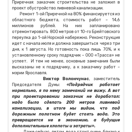
Приречная: заказчик строительства не заложил в
проект обустройство ливневой канализации.
Ремонт 1-ой Приречной на 80% финансируется из
областного бюджета, стоимость работ – 14,6
миллионов рублей. На них запланировано
отремонтировать 800 метров от 10-го Брейтовского
переулка до 1-ой Норской набережно. Реконструкция
идет с начала июля и должна завершиться через три
дня, к 1 августа. Но готовность пока лишь 70%, и к
установленному сроку подрядчик – ООО «Трасса» не
успеет. И тем не менее, основные замечания были
высказаны не к подрядчику, а к заказчику работ –
мэрии Ярославля.
Виктор Волончунас
, заместитель
Председателя Думы:
«Подрядчик работает
нормально, я по нему замечаний не вижу. А вот
при проектировании заказчик не доработал:
надо было сделать 200 метров ливневой
канализации, в итоге мы видим, что под
дорожным полотном будет стоять вода. Это
превращается не в экономию, а будущие
дополнительные хлопоты и затраты».
Даже сейчас, летом, вода стоит очень близко к