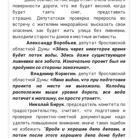
поверхности дороги, что же будет весной, когда
будет таять снег, представить
страшно. Депутатская проверка переросла во
встречу с жителями микрорайона: высказать свои
опасения, как будет жить улица без ливневки,
выходили старосты домов и местные активисты.
Александр Воробьев
, депутат Ярославской
областной Думы:
«Здесь через некоторое время
будет поток воды. Здесь даже существующая
ливневка вся забита. Изначально проект был не
продуман со стороны заказчика».
Владимир Корюгин
, депутат Ярославской
областной Думы:
«Явно видно, что при подготовке
проекта на место не выезжали. Колодец
расположен выше уровня дороги, вся вода
потечет к магазину, он просто утонет».
Николай Бирук
, председатель комитета по
градостроительству, считает, что подготовке и
проверке проектно-сметной документации надо
уделять повышенное внимание, иначе таких ошибок
не избежать: "
Вроде и хорошее дело делаем, а
потом после этого хорошего дела дома будет