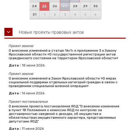
24
25
26
27
28
29
30
31
1
2
3
4
5
6
Новые проекты правовых актов
Проект закона
О внесении изменений в статью 16<1> и приложение 3 к Закону
Ярославской области «О государственной регистрации актов
гражданского состояния на территории Ярославской области»
Дата :
18
июня
2026
Проект закона
О внесении изменений в Закон Ярославской области «О мерах
социальной поддержки отдельных категорий граждан в связи с
проведением специальной военной операции»
Дата :
16
июня
2026
Проект постановления
О внесении проекта постановления ЯОД "О внесении изменения
в пункт 18 Положения о комиссии ЯОД по контролю за
достоверностью сведений о доходах, об имуществе и
обязательствах имущественного характера, представляемых
депутатами ЯОД"
Дата :
11
июня
2026