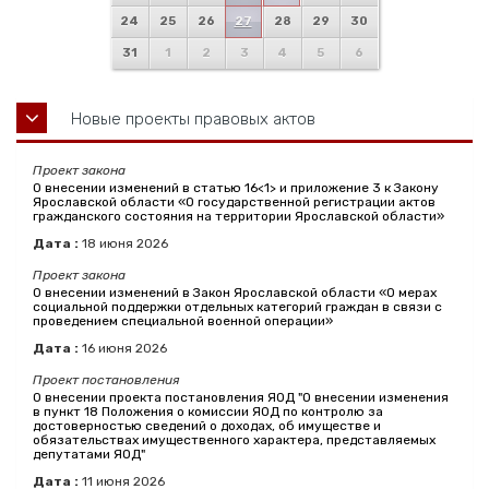
24
25
26
27
28
29
30
31
1
2
3
4
5
6
Новые проекты правовых актов
Проект закона
О внесении изменений в статью 16<1> и приложение 3 к Закону
Ярославской области «О государственной регистрации актов
гражданского состояния на территории Ярославской области»
Дата :
18
июня
2026
Проект закона
О внесении изменений в Закон Ярославской области «О мерах
социальной поддержки отдельных категорий граждан в связи с
проведением специальной военной операции»
Дата :
16
июня
2026
Проект постановления
О внесении проекта постановления ЯОД "О внесении изменения
в пункт 18 Положения о комиссии ЯОД по контролю за
достоверностью сведений о доходах, об имуществе и
обязательствах имущественного характера, представляемых
депутатами ЯОД"
Дата :
11
июня
2026