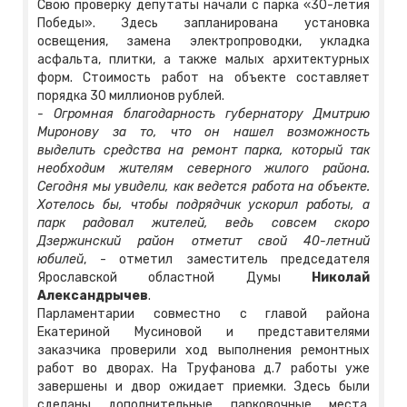
Свою проверку депутаты начали с парка «30-летия
Победы». Здесь запланирована установка
освещения, замена электропроводки, укладка
асфальта, плитки, а также малых архитектурных
форм. Стоимость работ на объекте составляет
порядка 30 миллионов рублей.
- Огромная благодарность губернатору Дмитрию
Миронову за то, что он нашел возможность
выделить средства на ремонт парка, который так
необходим жителям северного жилого района.
Сегодня мы увидели, как ведется работа на объекте.
Хотелось бы, чтобы подрядчик ускорил работы, а
парк радовал жителей, ведь совсем скоро
Дзержинский район отметит свой 40-летний
юбилей
, - отметил заместитель председателя
Ярославской областной Думы
Николай
Александрычев
.
Парламентарии совместно с главой района
Екатериной Мусиновой и представителями
заказчика проверили ход выполнения ремонтных
работ во дворах. На Труфанова д.7 работы уже
завершены и двор ожидает приемки. Здесь были
сделаны дополнительные парковочные места,