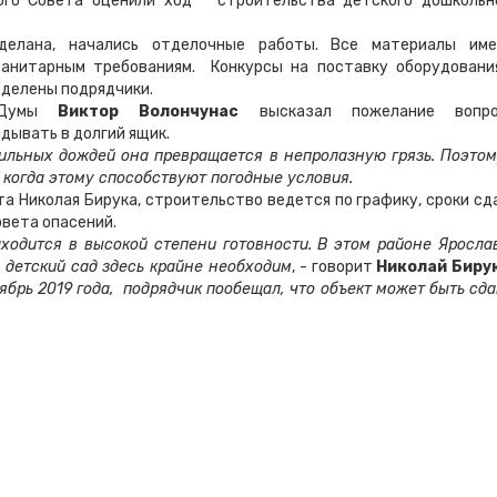
ного Совета оценили ход строительства детского дошкольн
сделана, начались отделочные работы. Все материалы им
санитарным требованиям. Конкурсы на поставку оборудовани
еделены подрядчики.
й Думы
Виктор Волончунас
высказал пожелание вопр
дывать в долгий ящик.
ильных дождей она превращается в непролазную грязь. Поэтом
 когда этому способствуют погодные условия.
а Николая Бирука, строительство ведется по графику, сроки сд
овета опасений.
ходится в высокой степени готовности. В этом районе Яросла
 детский сад здесь крайне необходим
, - говорит
Николай Бирук
оябрь 2019 года, подрядчик пообещал, что объект может быть сда