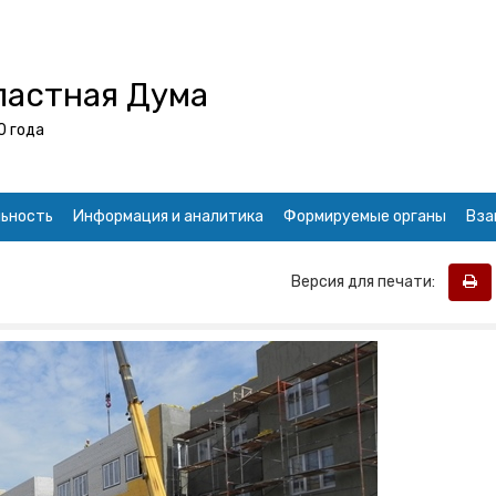
ластная Дума
0 года
ьность
Информация и аналитика
Формируемые органы
Вза
Версия для печати: