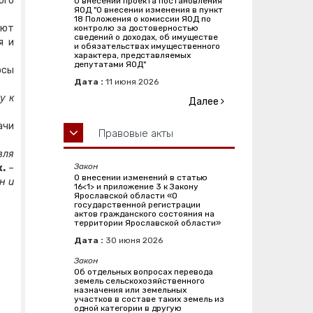
ого
О внесении проекта постановления
ЯОД "О внесении изменения в пункт
18 Положения о комиссии ЯОД по
еют
контролю за достоверностью
сведений о доходах, об имуществе
я и
и обязательствах имущественного
характера, представляемых
депутатами ЯОД"
осы
Дата :
11
июня
2026
у к
Далее
ачи
Правовые акты
вля
Закон
.
–
О внесении изменений в статью
н и
16<1> и приложение 3 к Закону
Ярославской области «О
государственной регистрации
актов гражданского состояния на
территории Ярославской области»
Дата :
30
июня
2026
Закон
Об отдельных вопросах перевода
земель сельскохозяйственного
назначения или земельных
участков в составе таких земель из
одной категории в другую