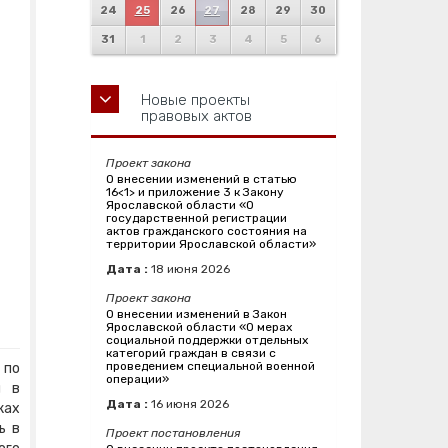
24
25
26
27
28
29
30
31
1
2
3
4
5
6
Новые проекты
правовых актов
Проект закона
О внесении изменений в статью
16<1> и приложение 3 к Закону
Ярославской области «О
государственной регистрации
актов гражданского состояния на
территории Ярославской области»
Дата :
18
июня
2026
Проект закона
О внесении изменений в Закон
Ярославской области «О мерах
социальной поддержки отдельных
категорий граждан в связи с
проведением специальной военной
 по
операции»
и в
Дата :
16
июня
2026
ках
ь в
Проект постановления