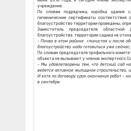
июне 2018 года, и сегодня члены эксперт
учреждения.
По словам подрядчика, коробка здания 
гигиенические сертификаты соответствия 
благоустройство территории проведены, опр
Заместитель председателя областно
благоустройства территории садика не откла
-
Почва в этом районе глинистая и после об
благоустройству надо готовиться уже сейчас,
По словам председателя профильного комитет
объекта не вызывают у членов экспертного С
-
Мы удовлетворены тем, что детский сад на
ведется активное жилищное строительство, и
И хотя по договору срок окончания работ - н
в сентябре.