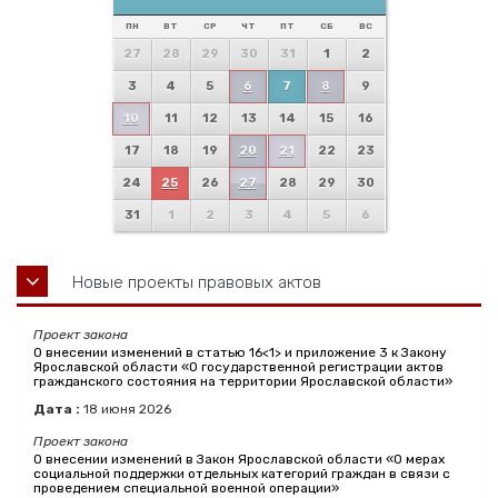
ПН
ВТ
СР
ЧТ
ПТ
СБ
ВС
27
28
29
30
31
1
2
3
4
5
6
7
8
9
10
11
12
13
14
15
16
17
18
19
20
21
22
23
24
25
26
27
28
29
30
31
1
2
3
4
5
6
Новые проекты правовых актов
Проект закона
О внесении изменений в статью 16<1> и приложение 3 к Закону
Ярославской области «О государственной регистрации актов
гражданского состояния на территории Ярославской области»
Дата :
18
июня
2026
Проект закона
О внесении изменений в Закон Ярославской области «О мерах
социальной поддержки отдельных категорий граждан в связи с
проведением специальной военной операции»