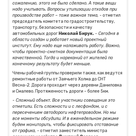
сожалению, этого не было сделано. А такие вещи
надо учитывать. Вопросы утилизации отходов при
производстве работ – тоже важная тема,
- отметил
председатель комитета по градостроительству,
транспорту, безопасности и качеству
автомобильных дорог
Николай Бирук.
- Сегодня в
области создан и работает новый проектный
институт. Ему надо еще налаживать работу. Важно,
чтобы проектно-сметная документация была
качественной. Тогда и нареканий от жителей по
конечному результату будет меньше.
Члены рабочей группы проверили также, как ведутся
ремонтные работы от Заячьего Холма до СНТ
Весна-2. Дорога проходит через деревни Даниловка
и Смалево. Протяженность дороги – более 5км.
- Сложный объект. Все участники совещания это
отметили. Есть сложности и с лесфондом, и с
пересечением автодороги нефтепроводом. Но мы
все моменты обсудили. И в еженедельном режиме
будем мониторить, чтобы фиксировать отставание
от графика,
- отметил заместитель министра