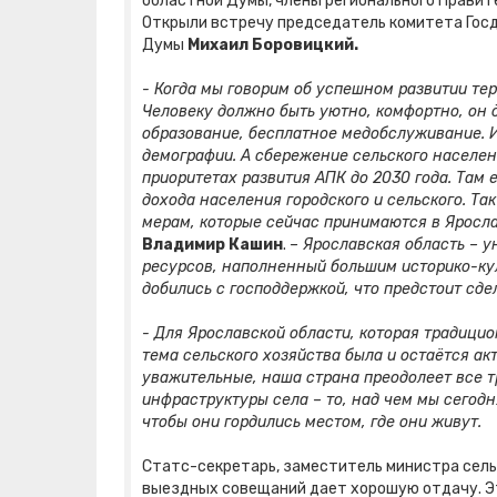
областной Думы, члены регионального Правит
Открыли встречу председатель комитета Го
Думы
Михаил Боровицкий.
- Когда мы говорим об успешном развитии те
Человеку должно быть уютно, комфортно, он 
образование, бесплатное медобслуживание. И
демографии. А сбережение сельского населен
приоритетах развития АПК до 2030 года. Там
дохода населения городского и сельского. Та
мерам, которые сейчас принимаются в Яросла
Владимир Кашин
.
– Ярославская область – 
ресурсов, наполненный большим историко-ку
добились с господдержкой, что предстоит сдел
- Для Ярославской области, которая традици
тема сельского хозяйства была и остаётся ак
уважительные, наша страна преодолеет все т
инфраструктуры села – то, над чем мы сегодн
чтобы они гордились местом, где они живут.
Статс-секретарь, заместитель министра сел
выездных совещаний дает хорошую отдачу. Это