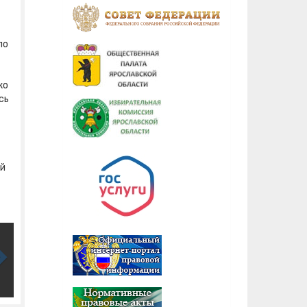
по
ко
сь
ый