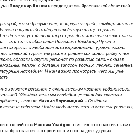
ельства, сельхозпредприятий.
сдумы
Владимир Кашин
и председатель Ярославской областной
рриторий, мы подразумеваем, в первую очередь, комфорт жителей
должен получать достойную заработную плату, хорошее
 тогда такая устойчивая территория дает хорошие показатели п
ия – это то, что обозначил Президент Владимир Путин в
 еще говорится о необходимости выравнивания уровня жизни,
к вот сельский туризм мы рассматриваем как донастройку к тем
вской области и других регионах по развитию села,
- сказал
уникальный регион, с большим запасом водных, лесных, земельн
льтурным наследием. И нам важно посмотреть, чего мы уже
ать.
онно является регионом с очень высоким уровнем урбанизации,
туальной. Убежден, если мы создадим условия для крестьян
рудности,
- сказал
Михаил Боровицкий
.
– Создание
я активно работаем. Чтобы люди могли жить в хороших условиях
ьского хозяйства
Максим Увайдов
отметил, что практика таких
 и обратная связь от регионов, и основа для будущих