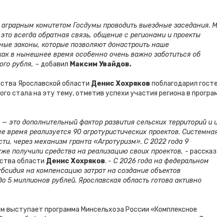
м аграрным комитетом Госдумы проводить выездные заседания. 
 это всегда обратная связь, общение с регионами и проекты
ные законы, которые позволяют донастроить наше
как в нынешнее время особенно очень важно заботиться об
ого рубля,
– добавил
Максим Увайдов.
ьства Ярославской области
Денис Хохряков
поблагодарил гост
ого стала на эту тему, отметив успехи участия региона в програ
 — это дополнительный фактор развития сельских территорий и 
ее время реализуется 90 агротуристических проектов. Системна
ти, через механизм гранта «Агротуризм». С 2022 года 9
же получили средства на реализацию своих проектов, -
рассказ
ьства области
Денис Хохряков
.
- С 2026 года на федеральном
бсидия на компенсацию затрат на создание объектов
о 5 миллионов рублей. Ярославская область готова активно
ом выступает программа Минсельхоза России «Комплексное