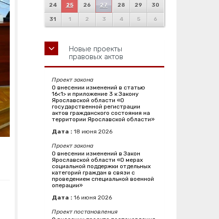
24
25
26
27
28
29
30
31
1
2
3
4
5
6
Новые проекты
правовых актов
Проект закона
О внесении изменений в статью
16<1> и приложение 3 к Закону
Ярославской области «О
государственной регистрации
актов гражданского состояния на
территории Ярославской области»
Дата :
18
июня
2026
Проект закона
О внесении изменений в Закон
Ярославской области «О мерах
социальной поддержки отдельных
категорий граждан в связи с
проведением специальной военной
операции»
Дата :
16
июня
2026
Проект постановления