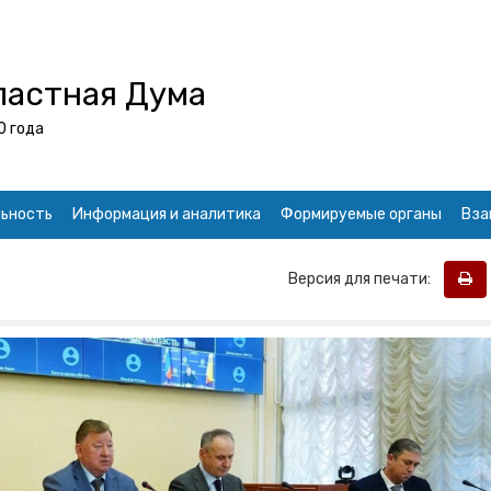
ластная Дума
0 года
ьность
Информация и аналитика
Формируемые органы
Вза
Версия для печати: