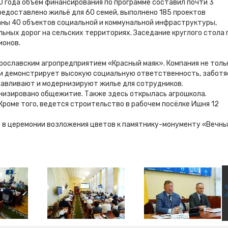
0 года объём финансирования по программе составил почти 3
редоставлено жильё для 60 семей, выполнено 185 проектов
ны 40 объектов социальной и коммунальной инфраструктуры,
ьных дорог на сельских территориях. Заседание круглого стола 
ионов.
рославским агропредприятием «Красный маяк». Компания не толь
и демонстрирует высокую социальную ответственность, заботя
анавливают и модернизируют жилье для сотрудников.
низировано общежитие. Также здесь открылась агрошкола.
роме того, ведется строительство в рабочем посёлке Ишня 12
ие в церемонии возложения цветов к памятнику-монументу «Вечн