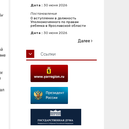
Дата :
30
июня
2026
Постановление
Мы
О вступлении в должность
Уполномоченного по правам
ребенка в Ярославской области
Дата :
30
июня
2026
Далее
ей
Ссылки
мме
их
я
ал