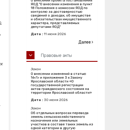
О внесении проекта постановления
ЯОД "О внесении изменения в пункт
18 Положения о комиссии ЯОД по
контролю за достоверностью
сведений о доходах, об имуществе
и обязательствах имущественного
.
характера, представляемых
депутатами ЯОД"
Дата :
11
июня
2026
о
Далее
Правовые акты
ых
Закон
О внесении изменений в статью
16<1> и приложение 3 к Закону
Ярославской области «О
государственной регистрации
актов гражданского состояния на
территории Ярославской области»
Дата :
30
июня
2026
,
Закон
Об отдельных вопросах перевода
земель сельскохозяйственного
назначения или земельных
участков в составе таких земель из
одной категории в другую