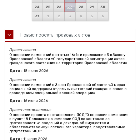
24
25
26
27
28
29
30
31
1
2
3
4
5
6
Новые проекты правовых актов
Проект закона
О внесении изменений в статью 16<1> и приложение 3 к Закону
Ярославской области «О государственной регистрации актов
гражданского состояния на территории Ярославской области»
Дата :
18
июня
2026
Проект закона
О внесении изменений в Закон Ярославской области «О мерах
социальной поддержки отдельных категорий граждан в связи с
проведением специальной военной операции»
Дата :
16
июня
2026
Проект постановления
О внесении проекта постановления ЯОД "О внесении изменения
в пункт 18 Положения о комиссии ЯОД по контролю за
достоверностью сведений о доходах, об имуществе и
обязательствах имущественного характера, представляемых
депутатами ЯОД"
Дата :
11
июня
2026