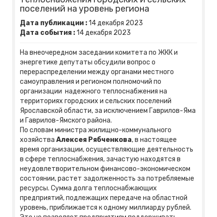
поселений на уровень региона
Дата публикации :
14
декабря
2023
Дата события :
14
декабря
2023
На внеочередном заседании комитета по ЖКК и
энергетике депутаты обсудили вопрос о
перераспределении между органами местного
самоуправления и регионом полномочий по
организации надежного теплоснабжения на
территориях городских и сельских поселений
Ярославской области, за исключением Гаврилов-Яма
и Гаврилов-Ямского района.
По словам министра жилищно-коммунального
хозяйства
Алексея Рябченкова
, в настоящее
время организации, осуществляющие деятельность
в сфере теплоснабжения, зачастую находятся в
неудовлетворительном финансово-экономическом
состоянии, растет задолженность за потребляемые
ресурсы. Сумма долга теплоснабжающих
предприятий, подлежащих передаче на областной
уровень, приближается к одному миллиарду рублей.