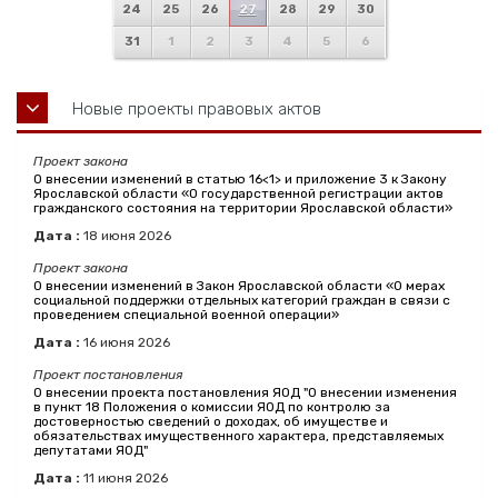
24
25
26
27
28
29
30
31
1
2
3
4
5
6
Новые проекты правовых актов
Проект закона
О внесении изменений в статью 16<1> и приложение 3 к Закону
Ярославской области «О государственной регистрации актов
гражданского состояния на территории Ярославской области»
Дата :
18
июня
2026
Проект закона
О внесении изменений в Закон Ярославской области «О мерах
социальной поддержки отдельных категорий граждан в связи с
проведением специальной военной операции»
Дата :
16
июня
2026
Проект постановления
О внесении проекта постановления ЯОД "О внесении изменения
в пункт 18 Положения о комиссии ЯОД по контролю за
достоверностью сведений о доходах, об имуществе и
обязательствах имущественного характера, представляемых
депутатами ЯОД"
Дата :
11
июня
2026