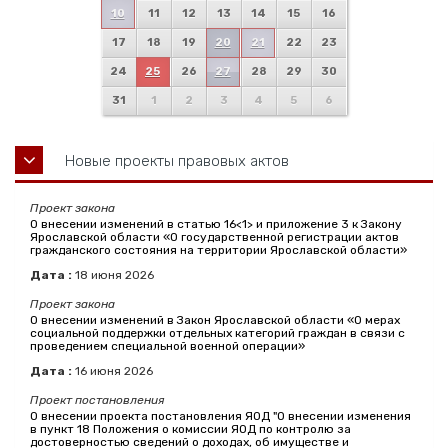
10
11
12
13
14
15
16
17
18
19
20
21
22
23
24
25
26
27
28
29
30
31
1
2
3
4
5
6
Новые проекты правовых актов
Проект закона
О внесении изменений в статью 16<1> и приложение 3 к Закону
Ярославской области «О государственной регистрации актов
гражданского состояния на территории Ярославской области»
Дата :
18
июня
2026
Проект закона
О внесении изменений в Закон Ярославской области «О мерах
социальной поддержки отдельных категорий граждан в связи с
проведением специальной военной операции»
Дата :
16
июня
2026
Проект постановления
О внесении проекта постановления ЯОД "О внесении изменения
в пункт 18 Положения о комиссии ЯОД по контролю за
достоверностью сведений о доходах, об имуществе и