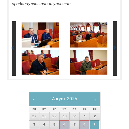
продвинулась очень успешно.
←
Август 2026
→
ПН
ВТ
СР
ЧТ
ПТ
СБ
ВС
27
28
29
30
31
1
2
3
4
5
6
7
8
9