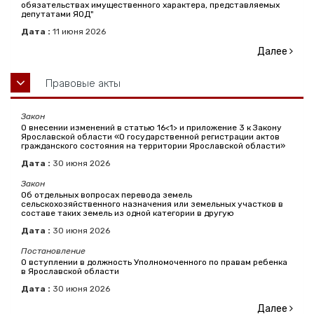
обязательствах имущественного характера, представляемых
депутатами ЯОД"
Дата :
11
июня
2026
Далее
Правовые акты
Закон
О внесении изменений в статью 16<1> и приложение 3 к Закону
Ярославской области «О государственной регистрации актов
гражданского состояния на территории Ярославской области»
Дата :
30
июня
2026
Закон
Об отдельных вопросах перевода земель
сельскохозяйственного назначения или земельных участков в
составе таких земель из одной категории в другую
Дата :
30
июня
2026
Постановление
О вступлении в должность Уполномоченного по правам ребенка
в Ярославской области
Дата :
30
июня
2026
Далее