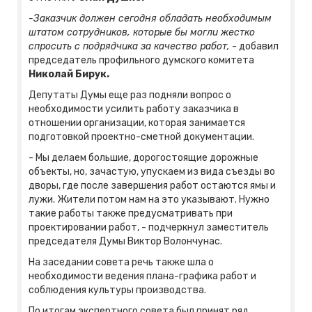
-Заказчик должен сегодня обладать необходимым
штатом сотрудников, которые бы могли жестко
спросить с подрядчика за качество работ,
- добавил
председатель профильного думского комитета
Николай Бирук.
Депутаты Думы еще раз подняли вопрос о
необходимости усилить работу заказчика в
отношении организации, которая занимается
подготовкой проектно-сметной документации.
- Мы делаем большие, дорогостоящие дорожные
объекты, но, зачастую, упускаем из вида съезды во
дворы, где после завершения работ остаются ямы и
лужи. Жители потом нам на это указывают. Нужно
такие работы также предусматривать при
проектировании работ, - подчеркнул заместитель
председателя Думы Виктор Волончунас.
На заседании совета речь также шла о
необходимости ведения плана-графика работ и
соблюдения культуры производства.
По итогам экспертного совета был принят ряд