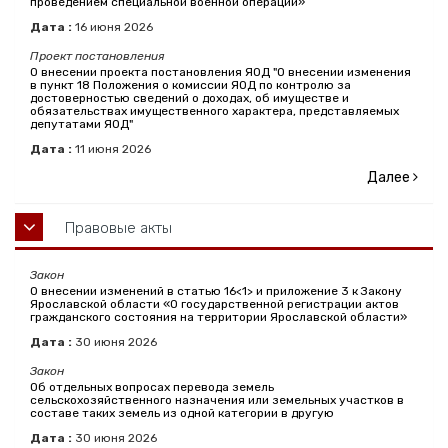
проведением специальной военной операции»
Дата :
16
июня
2026
Проект постановления
О внесении проекта постановления ЯОД "О внесении изменения
в пункт 18 Положения о комиссии ЯОД по контролю за
достоверностью сведений о доходах, об имуществе и
обязательствах имущественного характера, представляемых
депутатами ЯОД"
Дата :
11
июня
2026
Далее
Правовые акты
Закон
О внесении изменений в статью 16<1> и приложение 3 к Закону
Ярославской области «О государственной регистрации актов
гражданского состояния на территории Ярославской области»
Дата :
30
июня
2026
Закон
Об отдельных вопросах перевода земель
сельскохозяйственного назначения или земельных участков в
составе таких земель из одной категории в другую
Дата :
30
июня
2026