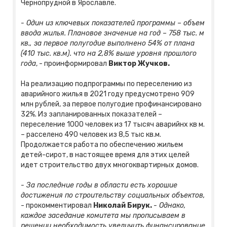
Чернопрудной в Ярославле.
- Один из ключевых показателей программы – объем
ввода жилья. Плановое значение на год – 758 тыс. м
кв., за первое полугодие выполнено 54% от плана
(410 тыс. кв.м). что на 2,8% выше уровня прошлого
года
, - проинформировал
Виктор Жучков.
На реализацию подпрограммы по переселению из
аварийного жилья в 2021 году предусмотрено 909
млн рублей, за первое полугодие профинансировано
32%. Из запланированных показателей –
переселение 1000 человек из 17 тысяч аварийнх кв м.
– расселено 490 человек из 8,5 тыс кв.м.
Продолжается работа по обеспечению жильем
детей-сирот, в настоящее время для этих целей
идет строительство двух многоквартирных домов.
- За последние годы в области есть хорошие
достижения по строительству социальных объектов,
- прокомментировал
Николай Бирук.
- Однако,
каждое заседание комитета мы прописываем в
решении необходимость увеличить финансирование