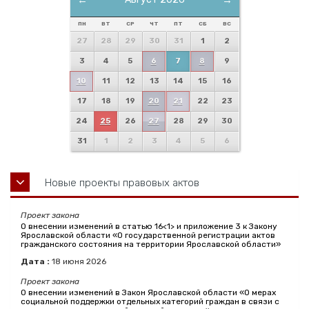
←
→
ПН
ВТ
СР
ЧТ
ПТ
СБ
ВС
27
28
29
30
31
1
2
3
4
5
6
7
8
9
10
11
12
13
14
15
16
17
18
19
20
21
22
23
24
25
26
27
28
29
30
31
1
2
3
4
5
6
Новые проекты правовых актов
Проект закона
О внесении изменений в статью 16<1> и приложение 3 к Закону
Ярославской области «О государственной регистрации актов
гражданского состояния на территории Ярославской области»
Дата :
18
июня
2026
Проект закона
О внесении изменений в Закон Ярославской области «О мерах
социальной поддержки отдельных категорий граждан в связи с