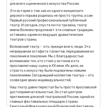
для всего сценического искусства России.
Это история о том, как из одного юношеского
дерзкого порыва родилась не просто труппа, а сам
Первый русский профессиональный публичный
театр. И сегодня, спустя почти три века, театр
имени Волкова продолжает эти славные традиции,
оставаясь одним из ведущих драматических
театров страны.
Волковский театр - это, прежде всего, люди. Это
непрерывная эстафета талантов, передаваемая из
поколения в поколение. Мы с благодарностью
вспоминаем тех, кто стоял у истоков и кто
прославлял нашу сцену в XX веке. Их дело, их
страсть к искусству были подхвачены новыми
поколениями. Сегодняшний коллектив театра — это
созвездие ярких индивидуальностей.
Наш театр давно перестал быть просто ярославской
достопримечательностью. Он стал центром
притяжения для всей театральной России, одной из
главных фестивальных площадок страны.
Ежегодный Международный Волковский фестиваль