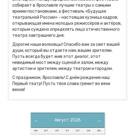
собирает в Ярославле лучшие театры с самыми
яркими постановками, а фестиваль «Будущее
театральной России» - настоящая кузница кадров,
открывающая имена молодых режиссёров и актёров,
которым суждено определять лицо отечественного
театра завтрашнего дня.
Дорогие наши волковцы! Спасибо вам за свет вашей
души, который вы отдаете нам, вашим зрителям.
Пусть всегда будет жив этот диалог, этот
невидимый мост между сценой и залом, между
артистом и зрителем, между театром и городом.
С праздником, Ярославль! С днём рождения наш
Первый театр! Пусть твоя слава гремит во веки
веков!
←
Август 2026
→
ПН
ВТ
СР
ЧТ
ПТ
СБ
ВС