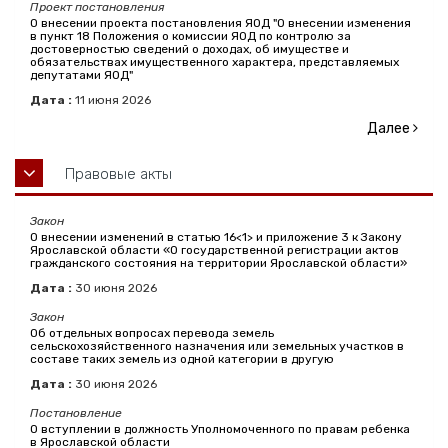
Проект постановления
О внесении проекта постановления ЯОД "О внесении изменения
в пункт 18 Положения о комиссии ЯОД по контролю за
достоверностью сведений о доходах, об имуществе и
обязательствах имущественного характера, представляемых
депутатами ЯОД"
Дата :
11
июня
2026
Далее
Правовые акты
Закон
О внесении изменений в статью 16<1> и приложение 3 к Закону
Ярославской области «О государственной регистрации актов
гражданского состояния на территории Ярославской области»
Дата :
30
июня
2026
Закон
Об отдельных вопросах перевода земель
сельскохозяйственного назначения или земельных участков в
составе таких земель из одной категории в другую
Дата :
30
июня
2026
Постановление
О вступлении в должность Уполномоченного по правам ребенка
в Ярославской области