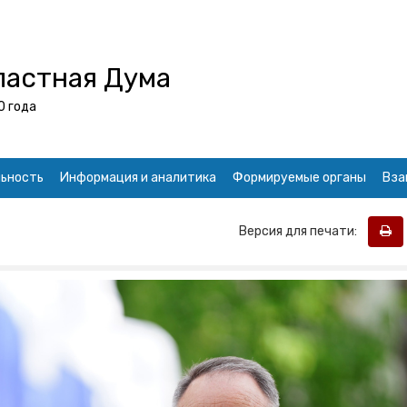
ластная Дума
0 года
ьность
Информация и аналитика
Формируемые органы
Вза
Версия для печати: