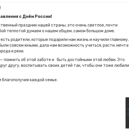
!
авления с Днём России!
ственный праздник нашей страны, это очень светлое, почти
обой теплотой думаем о нашем общем, самом большом доме.
 есть родители, которые подарили нам жизнь и научили главному.
 были совсем юными, дала нам возможность учиться, расти, мечта
орода и реки.
г — помнить об этой заботе и быть достойными этой любви. Это
друг другу, воспитывать своих детей так, чтобы они тоже любили
 и благополучия каждой семье.