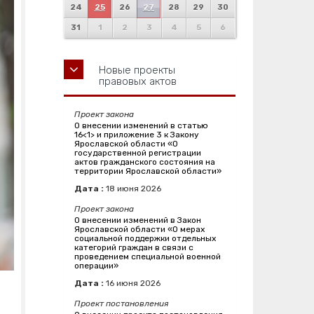
24
25
26
27
28
29
30
31
1
2
3
4
5
6
Новые проекты
правовых актов
Проект закона
О внесении изменений в статью
16<1> и приложение 3 к Закону
Ярославской области «О
государственной регистрации
актов гражданского состояния на
территории Ярославской области»
Дата :
18
июня
2026
Проект закона
О внесении изменений в Закон
Ярославской области «О мерах
социальной поддержки отдельных
категорий граждан в связи с
проведением специальной военной
операции»
Дата :
16
июня
2026
Проект постановления