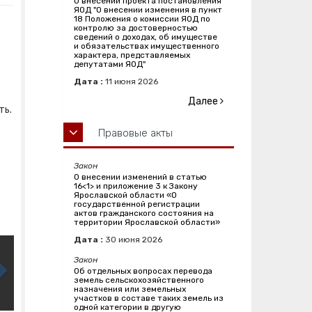
О внесении проекта постановления
ЯОД "О внесении изменения в пункт
18 Положения о комиссии ЯОД по
контролю за достоверностью
сведений о доходах, об имуществе
и обязательствах имущественного
характера, представляемых
депутатами ЯОД"
Дата :
11
июня
2026
Далее
ть.
Правовые акты
Закон
О внесении изменений в статью
16<1> и приложение 3 к Закону
Ярославской области «О
государственной регистрации
актов гражданского состояния на
территории Ярославской области»
Дата :
30
июня
2026
Закон
Об отдельных вопросах перевода
земель сельскохозяйственного
назначения или земельных
участков в составе таких земель из
одной категории в другую