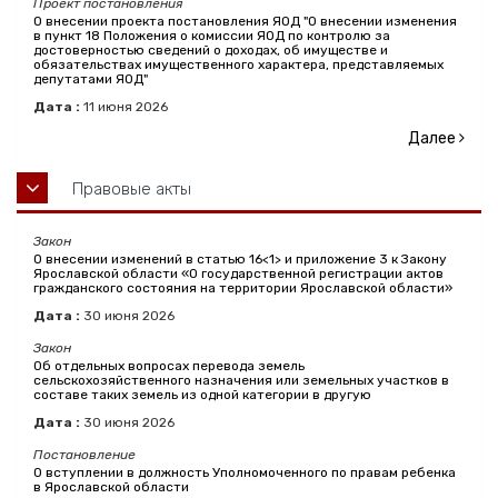
Проект постановления
О внесении проекта постановления ЯОД "О внесении изменения
в пункт 18 Положения о комиссии ЯОД по контролю за
достоверностью сведений о доходах, об имуществе и
обязательствах имущественного характера, представляемых
депутатами ЯОД"
Дата :
11
июня
2026
Далее
Правовые акты
Закон
О внесении изменений в статью 16<1> и приложение 3 к Закону
Ярославской области «О государственной регистрации актов
гражданского состояния на территории Ярославской области»
Дата :
30
июня
2026
Закон
Об отдельных вопросах перевода земель
сельскохозяйственного назначения или земельных участков в
составе таких земель из одной категории в другую
Дата :
30
июня
2026
Постановление
О вступлении в должность Уполномоченного по правам ребенка
в Ярославской области