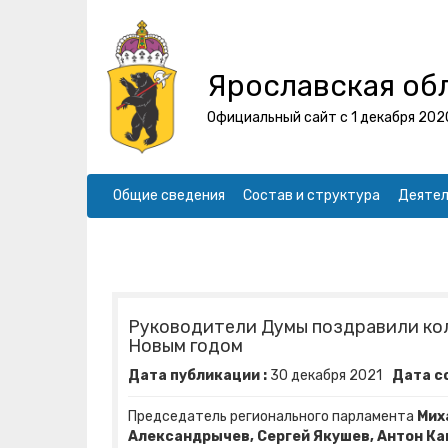
Ярославская об
Официальный сайт с 1 декабря 202
Общие сведения
Состав и структура
Деятел
Руководители Думы поздравили кол
Новым годом
Дата публикации :
30
декабря
2021
Дата с
Председатель регионального парламента
Мих
Александрычев, Сергей Якушев, Антон К