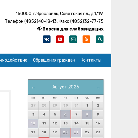
150000, г.Ярославль, Советская пл., д.1/19.
Телефон (4852)40-18-13, Факс (4852)32-77-75
Версия для слабовидящих
имодействие
Обращения граждан
Контакты
←
Август 2026
→
ПН
ВТ
СР
ЧТ
ПТ
СБ
ВС
м
27
28
29
30
31
1
2
3
4
5
6
7
8
9
10
11
12
13
14
15
16
17
18
19
20
21
22
23