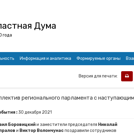
ластная Дума
0 года
ьность
Информация и аналитика
Формируемые органы
Вза
Версия для печати:
лектив регионального парламента с наступающи
обытия :
30
декабря
2021
аил Боровицкий
и заместители председателя
Николай
апралов
и
Виктор Волончунас
поздравили сотрудников