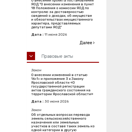
О внесении проекта постановления
ЯОД "О внесении изменения в пункт
18 Положения о комиссии ЯОД по
контролю за достоверностью
сведений о доходах, об имуществе
и обязательствах имущественного
характера, представляемых
депутатами ЯОД"
Дата :
11
июня
2026
Далее
Правовые акты
Закон
О внесении изменений в статью
16<1> и приложение 3 к Закону
Ярославской области «О
государственной регистрации
актов гражданского состояния на
территории Ярославской области»
Дата :
30
июня
2026
Закон
Об отдельных вопросах перевода
земель сельскохозяйственного
назначения или земельных
участков в составе таких земель из
одной категории в другую