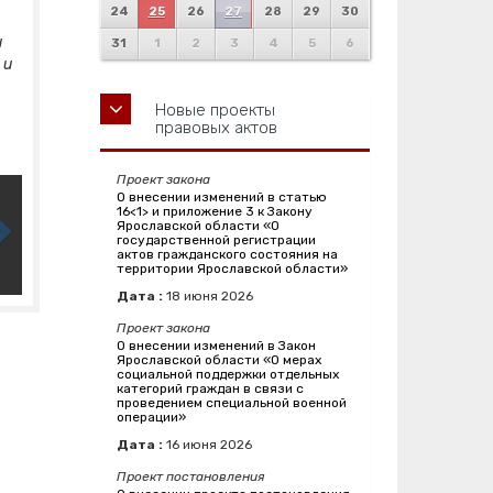
24
25
26
27
28
29
30
и
31
1
2
3
4
5
6
 и
Новые проекты
правовых актов
Проект закона
О внесении изменений в статью
16<1> и приложение 3 к Закону
Ярославской области «О
государственной регистрации
актов гражданского состояния на
территории Ярославской области»
Дата :
18
июня
2026
Проект закона
О внесении изменений в Закон
Ярославской области «О мерах
социальной поддержки отдельных
категорий граждан в связи с
проведением специальной военной
операции»
Дата :
16
июня
2026
Проект постановления