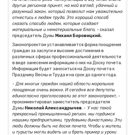
других регионов принят, на мой взгляд, удачный и
разумный закон, который позволит нам уважительно
отнестись к людям труда. Это хороший способ
сказать спасибо людям, которые создают
материальные и нематериальные блага,
- сказал
председатель Думы
Михаил Боровицкий.
Законопроектом устанавливается форма поощрения
граждан за заслуги и высокие достижения в
различных сферах профессиональной деятельности
в виде занесения информации о них на Доску почета.
Информация будет заноситься на Доску почета к
Празднику Весны и Труда и на срок до одного года.
- Для многих граждан нашей области моральное
поощрение очень важно. И сегодня все депутаты
единогласно проголосовали за этот законопроект,
-
прокомментировал заместитель председателя
Думы
Николай Александрычев
. -
У нас такой
прекрасный промышленный регион, мы гордимся
нашими предприятиями, трудовыми династиями. Эти
люди должны быть на доске почета. Чтобы и жители,
и туристы могли видеть их и брать пример и уроки