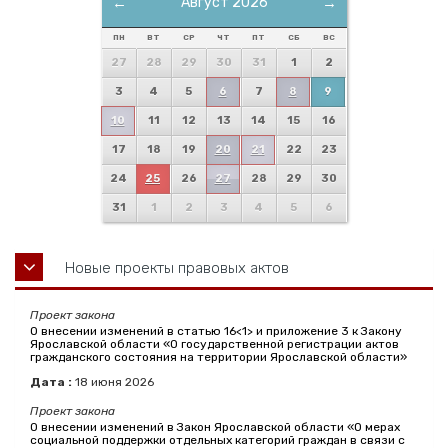
←
Август 2026
→
ПН
ВТ
СР
ЧТ
ПТ
СБ
ВС
27
28
29
30
31
1
2
3
4
5
6
7
8
9
10
11
12
13
14
15
16
17
18
19
20
21
22
23
24
25
26
27
28
29
30
31
1
2
3
4
5
6
Новые проекты правовых актов
Проект закона
О внесении изменений в статью 16<1> и приложение 3 к Закону
Ярославской области «О государственной регистрации актов
гражданского состояния на территории Ярославской области»
Дата :
18
июня
2026
Проект закона
О внесении изменений в Закон Ярославской области «О мерах
социальной поддержки отдельных категорий граждан в связи с